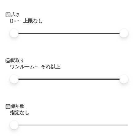
広さ
0
上限なし
㎡
間取り
ワンルーム
それ以上
築年数
指定なし