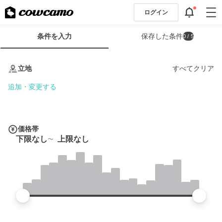
ログイン
検
条件を入力
保存した条件
0
/ 5
索
条
条
件
件
立地
すべてクリア
フ
を
ォ
入
追加・変更する
ー
力
ム
価格帯
下限なし
上限なし