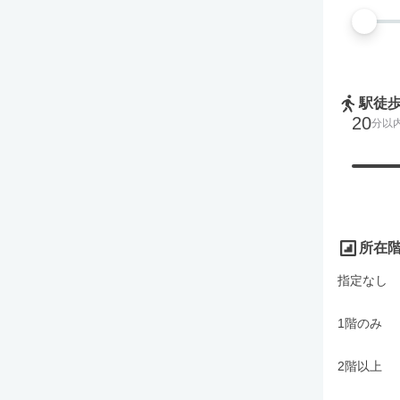
駅徒
20
分以
所在
指定なし
1階のみ
2階以上