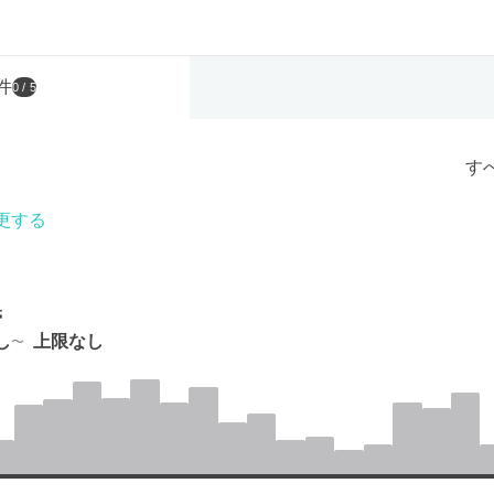
件
0
/ 5
す
更する
帯
し
上限なし