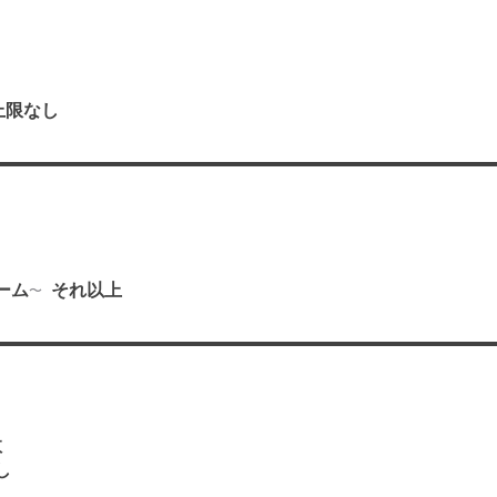
上限なし
り
ーム
それ以上
数
し