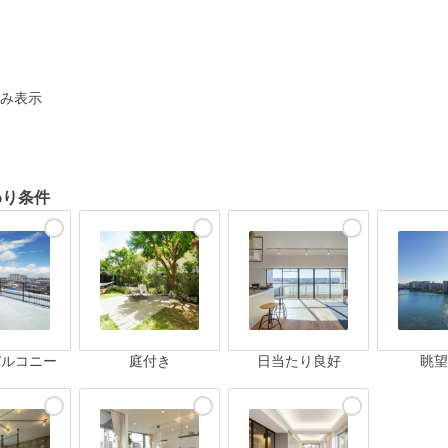
ト
み表示
わり条件
バルコニー
庭付き
日当たり良好
眺望