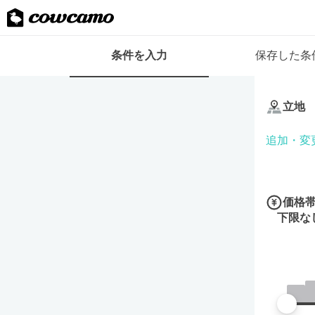
検
条件を入力
保存した条
索
条
条
件
件
フ
立地
を
ォ
入
ー
追加・変
力
ム
価格
下限な