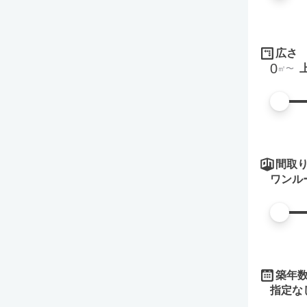
広さ
0
㎡
間取
ワンル
築年
指定な