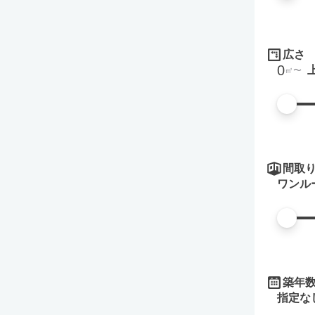
広さ
0
㎡
間取
ワンル
築年
指定な