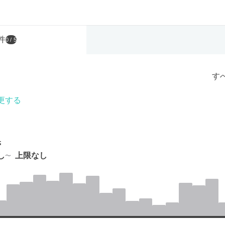
件
0
/ 5
す
更する
帯
し
上限なし