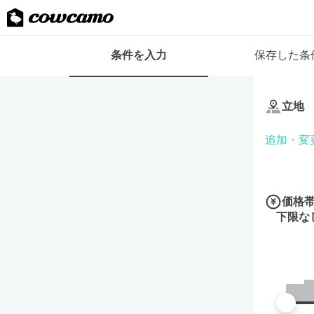
検
条件を入力
保存した条
索
条
条
件
件
フ
立地
を
ォ
入
ー
追加・変
力
ム
価格
下限な