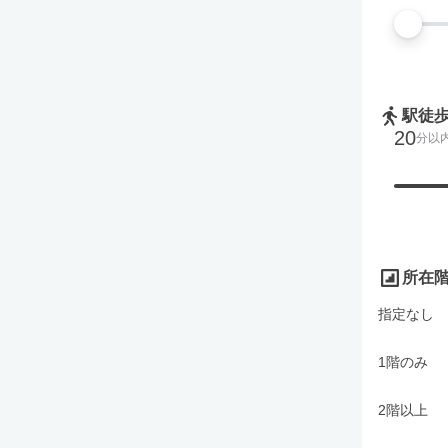
駅徒
20
分以
所在
指定なし
1階のみ
2階以上