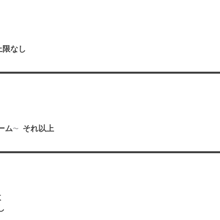
上限なし
り
ーム
それ以上
数
し