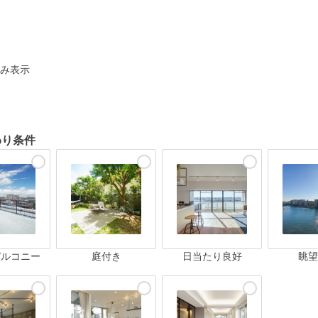
ト
み表示
わり条件
バルコニー
庭付き
日当たり良好
眺望