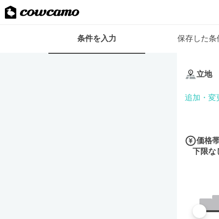
検
条件を入力
保存した条
索
条
条
件
件
フ
立地
を
ォ
入
ー
追加・変
力
ム
価格
下限な