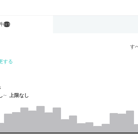
件
0
/ 5
す
更する
帯
し
上限なし