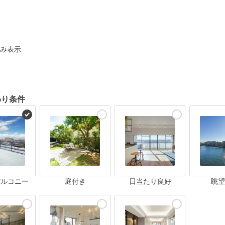
ト
み表示
わり条件
バルコニー
庭付き
日当たり良好
眺望