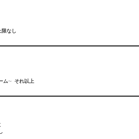
上限なし
り
ーム
それ以上
数
し