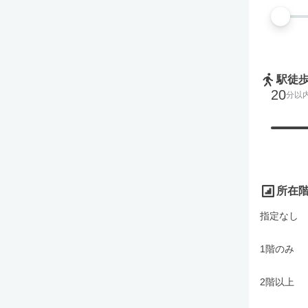
駅徒
20
分以
所在
指定なし
1階のみ
2階以上