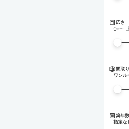
広さ
0
㎡
間取
ワンル
築年
指定な