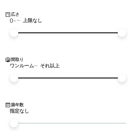
広さ
0
上限なし
㎡
間取り
ワンルーム
それ以上
築年数
指定なし