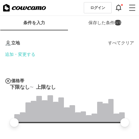
ログイン
検
条件を入力
保存した条件
0
/ 5
索
条
条
件
件
立地
すべてクリア
フ
を
ォ
入
追加・変更する
ー
力
ム
価格帯
下限なし
上限なし