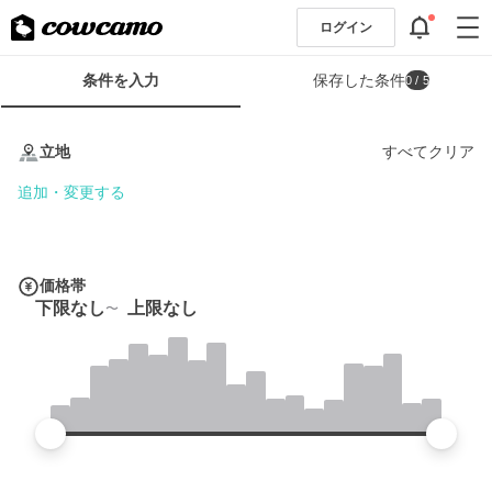
ログイン
検
条件を入力
保存した条件
0
/ 5
索
条
条
件
件
立地
すべてクリア
フ
を
ォ
入
追加・変更する
ー
力
ム
価格帯
下限なし
上限なし