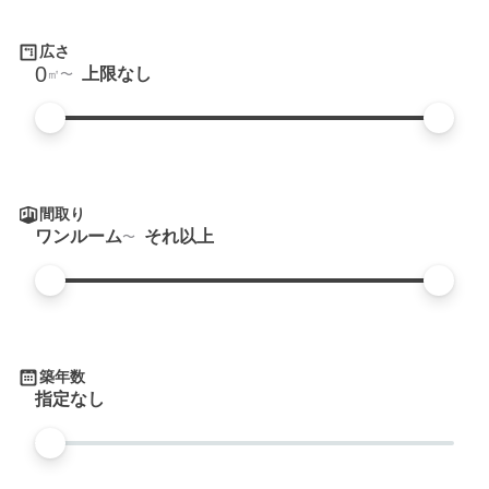
広さ
0
上限なし
㎡
間取り
ワンルーム
それ以上
築年数
指定なし