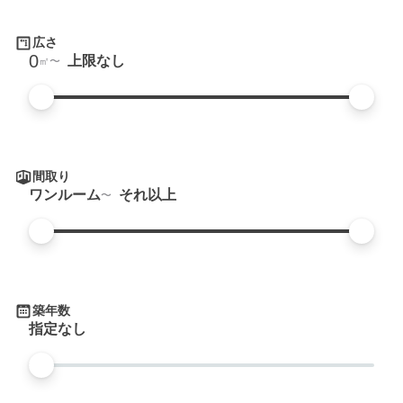
広さ
0
上限なし
㎡
間取り
ワンルーム
それ以上
築年数
指定なし