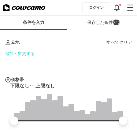
ログイン
検
条件を入力
保存した条件
0
/ 5
索
条
条
件
件
立地
すべてクリア
フ
を
ォ
入
追加・変更する
ー
力
ム
価格帯
下限なし
上限なし