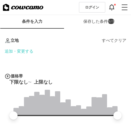
ログイン
検
条件を入力
保存した条件
0
/ 5
索
条
条
件
件
立地
すべてクリア
フ
を
ォ
入
追加・変更する
ー
力
ム
価格帯
下限なし
上限なし