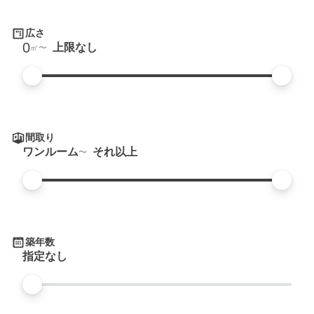
広さ
0
上限なし
㎡
間取り
ワンルーム
それ以上
築年数
指定なし