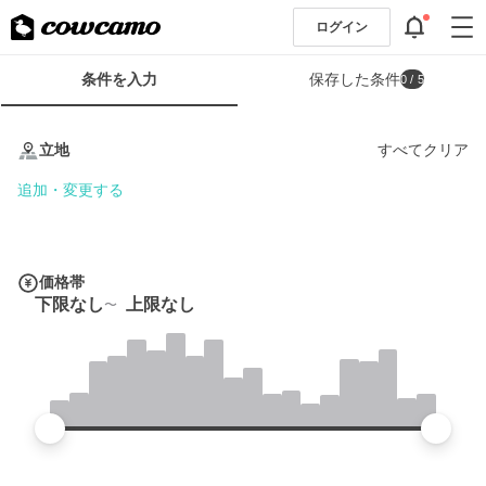
ログイン
検
条件を入力
保存した条件
0
/ 5
索
条
条
件
件
立地
すべてクリア
フ
を
ォ
入
追加・変更する
ー
力
ム
価格帯
下限なし
上限なし