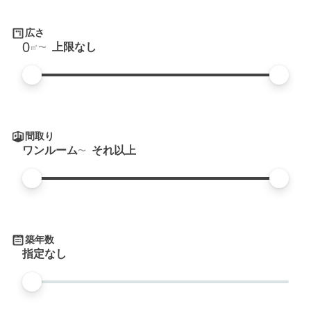
広さ
0
上限なし
㎡
間取り
ワンルーム
それ以上
築年数
指定なし