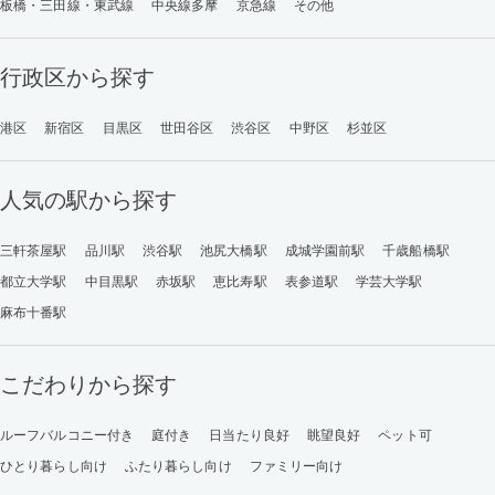
板橋・三田線・東武線
中央線多摩
京急線
その他
行政区から探す
港区
新宿区
目黒区
世田谷区
渋谷区
中野区
杉並区
人気の駅から探す
三軒茶屋駅
品川駅
渋谷駅
池尻大橋駅
成城学園前駅
千歳船橋駅
都立大学駅
中目黒駅
赤坂駅
恵比寿駅
表参道駅
学芸大学駅
麻布十番駅
こだわりから探す
ルーフバルコニー付き
庭付き
日当たり良好
眺望良好
ペット可
ひとり暮らし向け
ふたり暮らし向け
ファミリー向け