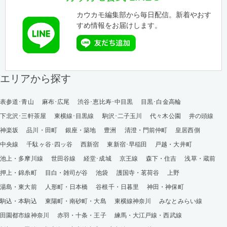
カウカモ編集部から毎日配信。新着やおす
すめ情報をお届けします。
エリアから探す
表参道･青山
麻布･広尾
渋谷･恵比寿･中目黒
目黒･白金高輪
下北沢･三軒茶屋
東横線･目黒線
駒沢･二子玉川
代々木公園
井の頭線
神楽坂
品川・田町
銀座・築地
豊洲
清澄・門前仲町
皇居西側
中央線
千駄ヶ谷･四ッ谷
西新宿
東新宿･早稲田
戸越・大井町
池上・多摩川線
世田谷線
経堂･成城
京王線
森下・住吉
浅草・蔵前
押上・錦糸町
目白・雑司が谷
池袋
護国寺・茗荷谷
上野
湯島・東大前
人形町・日本橋
谷根千・日暮里
神田・神保町
駒込・本駒込
東陽町・南砂町・大島
東横線神奈川
みなとみらい線
田園都市線神奈川
赤羽・十条・王子
練馬・大江戸線・西武線