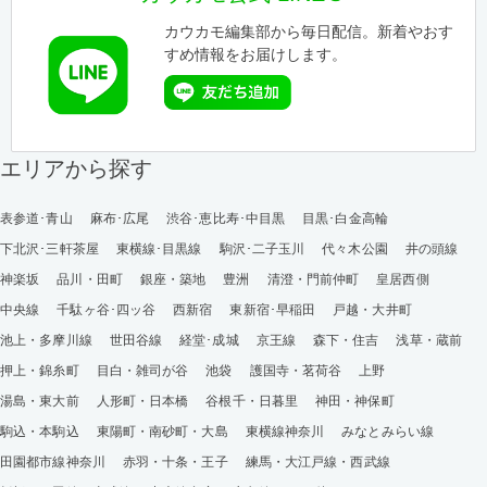
カウカモ編集部から毎日配信。新着やおす
すめ情報をお届けします。
エリアから探す
表参道･青山
麻布･広尾
渋谷･恵比寿･中目黒
目黒･白金高輪
下北沢･三軒茶屋
東横線･目黒線
駒沢･二子玉川
代々木公園
井の頭線
神楽坂
品川・田町
銀座・築地
豊洲
清澄・門前仲町
皇居西側
中央線
千駄ヶ谷･四ッ谷
西新宿
東新宿･早稲田
戸越・大井町
池上・多摩川線
世田谷線
経堂･成城
京王線
森下・住吉
浅草・蔵前
押上・錦糸町
目白・雑司が谷
池袋
護国寺・茗荷谷
上野
湯島・東大前
人形町・日本橋
谷根千・日暮里
神田・神保町
駒込・本駒込
東陽町・南砂町・大島
東横線神奈川
みなとみらい線
田園都市線神奈川
赤羽・十条・王子
練馬・大江戸線・西武線