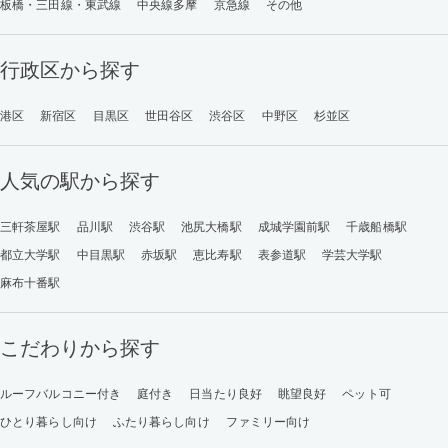
板橋・三田線・東武線
中央線多摩
京急線
その他
行政区から探す
港区
新宿区
目黒区
世田谷区
渋谷区
中野区
杉並区
人気の駅から探す
三軒茶屋駅
品川駅
渋谷駅
池尻大橋駅
成城学園前駅
千歳船橋駅
都立大学駅
中目黒駅
赤坂駅
恵比寿駅
表参道駅
学芸大学駅
麻布十番駅
こだわりから探す
ルーフバルコニー付き
庭付き
日当たり良好
眺望良好
ペット可
ひとり暮らし向け
ふたり暮らし向け
ファミリー向け