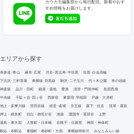
カウカモ編集部から毎日配信。新着やおす
すめ情報をお届けします。
エリアから探す
表参道･青山
麻布･広尾
渋谷･恵比寿･中目黒
目黒･白金高輪
下北沢･三軒茶屋
東横線･目黒線
駒沢･二子玉川
代々木公園
井の頭線
神楽坂
品川・田町
銀座・築地
豊洲
清澄・門前仲町
皇居西側
中央線
千駄ヶ谷･四ッ谷
西新宿
東新宿･早稲田
戸越・大井町
池上・多摩川線
世田谷線
経堂･成城
京王線
森下・住吉
浅草・蔵前
押上・錦糸町
目白・雑司が谷
池袋
護国寺・茗荷谷
上野
湯島・東大前
人形町・日本橋
谷根千・日暮里
神田・神保町
駒込・本駒込
東陽町・南砂町・大島
東横線神奈川
みなとみらい線