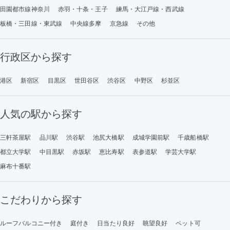
田園都市線神奈川
赤羽・十条・王子
練馬・大江戸線・西武線
板橋・三田線・東武線
中央線多摩
京急線
その他
行政区から探す
港区
新宿区
目黒区
世田谷区
渋谷区
中野区
杉並区
人気の駅から探す
三軒茶屋駅
品川駅
渋谷駅
池尻大橋駅
成城学園前駅
千歳船橋駅
都立大学駅
中目黒駅
赤坂駅
恵比寿駅
表参道駅
学芸大学駅
麻布十番駅
こだわりから探す
ルーフバルコニー付き
庭付き
日当たり良好
眺望良好
ペット可