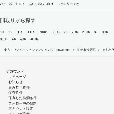
ひとり暮らし向け
ふたり暮らし向け
ファミリー向け
間取りから探す
1R
1K
1DK
1LDK
Studio
SLDK
2K
2DK
2LDK
3K
3DK
3LDK
4K
4DK
4LDK
中古・リノベーションマンションならcowcamo
京都市伏見区
京都市
アカウント
マイページ
お知らせ
最近見た物件
保存物件
保存した検索条件
フォロー中のMIX
アカウント設定
メルマガ設定