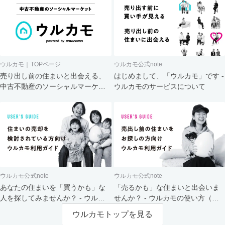
ウルカモ｜TOPページ
ウルカモ公式note
売り出し前の住まいと出会える、
はじめまして、「ウルカモ」です -
中古不動産のソーシャルマーケッ
ウルカモのサービスについて
ト
ウルカモ公式note
ウルカモ公式note
あなたの住まいを「買うかも」な
「売るかも」な住まいと出会いま
人を探してみませんか？ - ウルカ
せんか？ - ウルカモの使い方（買
モの使い方（売主さま向け）
主さま向け）
ウルカモトップを見る