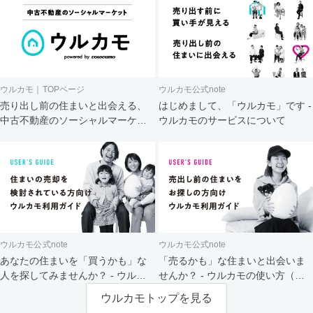
ウルカモ｜TOPページ
ウルカモ公式note
売り出し前の住まいと出会える、
はじめまして、「ウルカモ」です -
中古不動産のソーシャルマーケッ
ウルカモのサービスについて
ト
ウルカモ公式note
ウルカモ公式note
あなたの住まいを「買うかも」な
「売るかも」な住まいと出会いま
人を探してみませんか？ - ウルカ
せんか？ - ウルカモの使い方（買
モの使い方（売主さま向け）
主さま向け）
ウルカモトップを見る