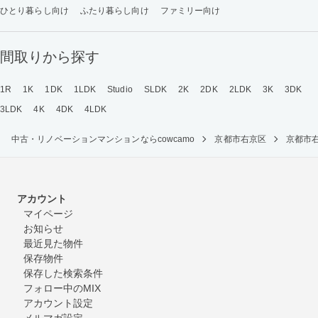
ひとり暮らし向け
ふたり暮らし向け
ファミリー向け
間取りから探す
1R
1K
1DK
1LDK
Studio
SLDK
2K
2DK
2LDK
3K
3DK
3LDK
4K
4DK
4LDK
中古・リノベーションマンションならcowcamo
京都市右京区
京都市
アカウント
マイページ
お知らせ
最近見た物件
保存物件
保存した検索条件
フォロー中のMIX
アカウント設定
メルマガ設定