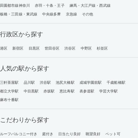
田園都市線神奈川
赤羽・十条・王子
練馬・大江戸線・西武線
板橋・三田線・東武線
中央線多摩
京急線
その他
行政区から探す
港区
新宿区
目黒区
世田谷区
渋谷区
中野区
杉並区
人気の駅から探す
三軒茶屋駅
品川駅
渋谷駅
池尻大橋駅
成城学園前駅
千歳船橋駅
都立大学駅
中目黒駅
赤坂駅
恵比寿駅
表参道駅
学芸大学駅
麻布十番駅
こだわりから探す
ルーフバルコニー付き
庭付き
日当たり良好
眺望良好
ペット可