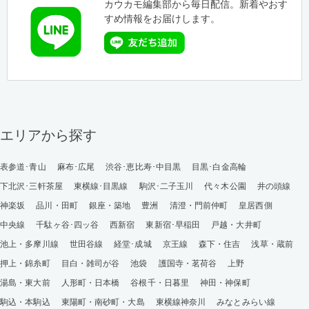
カウカモ編集部から毎日配信。新着やおす
すめ情報をお届けします。
エリアから探す
表参道･青山
麻布･広尾
渋谷･恵比寿･中目黒
目黒･白金高輪
下北沢･三軒茶屋
東横線･目黒線
駒沢･二子玉川
代々木公園
井の頭線
神楽坂
品川・田町
銀座・築地
豊洲
清澄・門前仲町
皇居西側
中央線
千駄ヶ谷･四ッ谷
西新宿
東新宿･早稲田
戸越・大井町
池上・多摩川線
世田谷線
経堂･成城
京王線
森下・住吉
浅草・蔵前
押上・錦糸町
目白・雑司が谷
池袋
護国寺・茗荷谷
上野
湯島・東大前
人形町・日本橋
谷根千・日暮里
神田・神保町
駒込・本駒込
東陽町・南砂町・大島
東横線神奈川
みなとみらい線