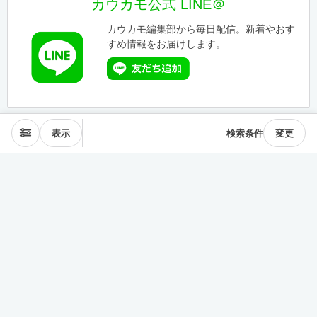
カウカモ公式 LINE＠
カウカモ編集部から毎日配信。新着やおす
すめ情報をお届けします。
表示
検索条件
変更
エリアから探す
表参道･青山
麻布･広尾
渋谷･恵比寿･中目黒
目黒･白金高輪
下北沢･三軒茶屋
東横線･目黒線
駒沢･二子玉川
代々木公園
井の頭線
神楽坂
品川・田町
銀座・築地
豊洲
清澄・門前仲町
皇居西側
中央線
千駄ヶ谷･四ッ谷
西新宿
東新宿･早稲田
戸越・大井町
池上・多摩川線
世田谷線
経堂･成城
京王線
森下・住吉
浅草・蔵前
押上・錦糸町
目白・雑司が谷
池袋
護国寺・茗荷谷
上野
湯島・東大前
人形町・日本橋
谷根千・日暮里
神田・神保町