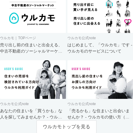
ウルカモ｜TOPページ
ウルカモ公式note
売り出し前の住まいと出会える、
はじめまして、「ウルカモ」です -
中古不動産のソーシャルマーケッ
ウルカモのサービスについて
ト
ウルカモ公式note
ウルカモ公式note
あなたの住まいを「買うかも」な
「売るかも」な住まいと出会いま
人を探してみませんか？ - ウルカ
せんか？ - ウルカモの使い方（買
モの使い方（売主さま向け）
主さま向け）
ウルカモトップを見る