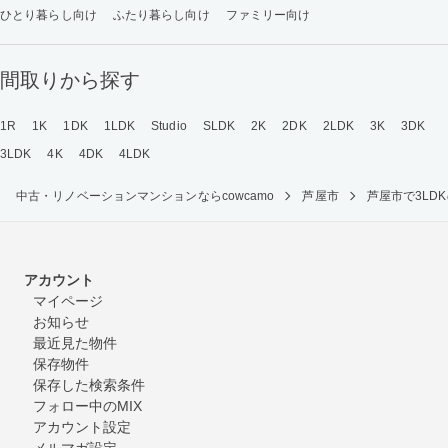
ひとり暮らし向け
ふたり暮らし向け
ファミリー向け
間取りから探す
1R
1K
1DK
1LDK
Studio
SLDK
2K
2DK
2LDK
3K
3DK
3LDK
4K
4DK
4LDK
中古・リノベーションマンションならcowcamo
芦屋市
芦屋市で3L
アカウント
マイページ
お知らせ
最近見た物件
保存物件
保存した検索条件
フォロー中のMIX
アカウント設定
メルマガ設定