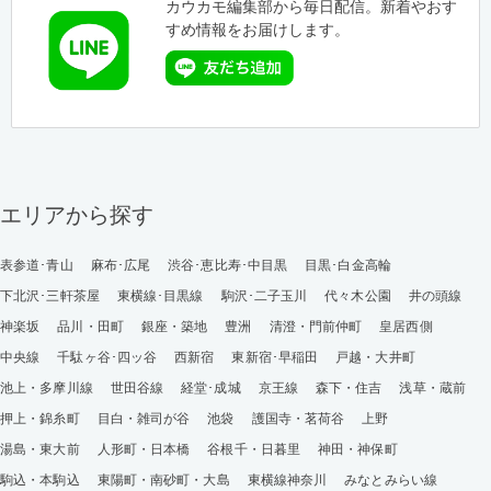
カウカモ編集部から毎日配信。新着やおす
すめ情報をお届けします。
エリアから探す
表参道･青山
麻布･広尾
渋谷･恵比寿･中目黒
目黒･白金高輪
下北沢･三軒茶屋
東横線･目黒線
駒沢･二子玉川
代々木公園
井の頭線
神楽坂
品川・田町
銀座・築地
豊洲
清澄・門前仲町
皇居西側
中央線
千駄ヶ谷･四ッ谷
西新宿
東新宿･早稲田
戸越・大井町
池上・多摩川線
世田谷線
経堂･成城
京王線
森下・住吉
浅草・蔵前
押上・錦糸町
目白・雑司が谷
池袋
護国寺・茗荷谷
上野
湯島・東大前
人形町・日本橋
谷根千・日暮里
神田・神保町
駒込・本駒込
東陽町・南砂町・大島
東横線神奈川
みなとみらい線