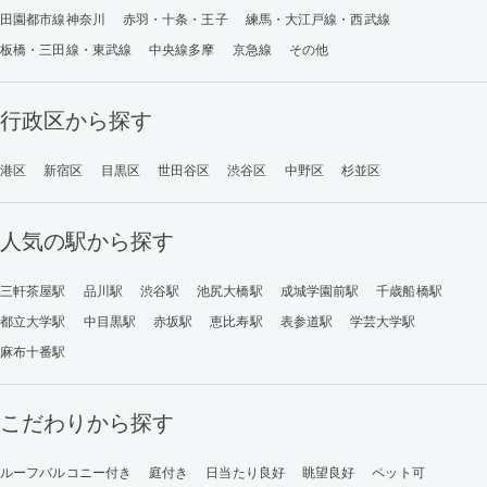
田園都市線神奈川
赤羽・十条・王子
練馬・大江戸線・西武線
板橋・三田線・東武線
中央線多摩
京急線
その他
行政区から探す
港区
新宿区
目黒区
世田谷区
渋谷区
中野区
杉並区
人気の駅から探す
三軒茶屋駅
品川駅
渋谷駅
池尻大橋駅
成城学園前駅
千歳船橋駅
都立大学駅
中目黒駅
赤坂駅
恵比寿駅
表参道駅
学芸大学駅
麻布十番駅
こだわりから探す
ルーフバルコニー付き
庭付き
日当たり良好
眺望良好
ペット可