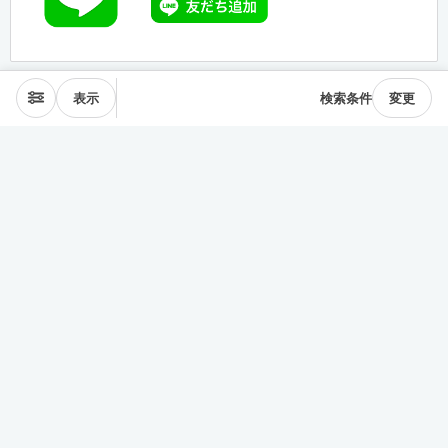
表示
検索条件
変更
エリアから探す
表参道･青山
麻布･広尾
渋谷･恵比寿･中目黒
目黒･白金高輪
下北沢･三軒茶屋
東横線･目黒線
駒沢･二子玉川
代々木公園
井の頭線
神楽坂
品川・田町
銀座・築地
豊洲
清澄・門前仲町
皇居西側
中央線
千駄ヶ谷･四ッ谷
西新宿
東新宿･早稲田
戸越・大井町
池上・多摩川線
世田谷線
経堂･成城
京王線
森下・住吉
浅草・蔵前
押上・錦糸町
目白・雑司が谷
池袋
護国寺・茗荷谷
上野
湯島・東大前
人形町・日本橋
谷根千・日暮里
神田・神保町
駒込・本駒込
東陽町・南砂町・大島
東横線神奈川
みなとみらい線
田園都市線神奈川
赤羽・十条・王子
練馬・大江戸線・西武線
板橋・三田線・東武線
中央線多摩
京急線
その他