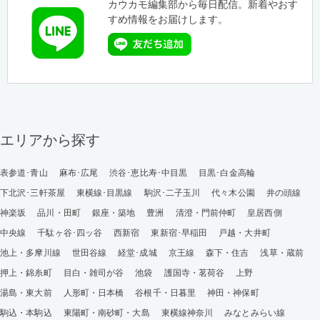
カウカモ編集部から毎日配信。新着やおす
すめ情報をお届けします。
エリアから探す
表参道･青山
麻布･広尾
渋谷･恵比寿･中目黒
目黒･白金高輪
下北沢･三軒茶屋
東横線･目黒線
駒沢･二子玉川
代々木公園
井の頭線
神楽坂
品川・田町
銀座・築地
豊洲
清澄・門前仲町
皇居西側
中央線
千駄ヶ谷･四ッ谷
西新宿
東新宿･早稲田
戸越・大井町
池上・多摩川線
世田谷線
経堂･成城
京王線
森下・住吉
浅草・蔵前
押上・錦糸町
目白・雑司が谷
池袋
護国寺・茗荷谷
上野
湯島・東大前
人形町・日本橋
谷根千・日暮里
神田・神保町
駒込・本駒込
東陽町・南砂町・大島
東横線神奈川
みなとみらい線