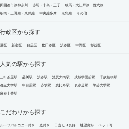
田園都市線神奈川
赤羽・十条・王子
練馬・大江戸線・西武線
板橋・三田線・東武線
中央線多摩
京急線
その他
行政区から探す
港区
新宿区
目黒区
世田谷区
渋谷区
中野区
杉並区
人気の駅から探す
三軒茶屋駅
品川駅
渋谷駅
池尻大橋駅
成城学園前駅
千歳船橋駅
都立大学駅
中目黒駅
赤坂駅
恵比寿駅
表参道駅
学芸大学駅
麻布十番駅
こだわりから探す
ルーフバルコニー付き
庭付き
日当たり良好
眺望良好
ペット可