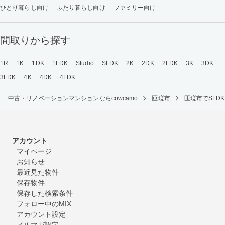
ひとり暮らし向け
ふたり暮らし向け
ファミリー向け
間取りから探す
1R
1K
1DK
1LDK
Studio
SLDK
2K
2DK
2LDK
3K
3DK
3LDK
4K
4DK
4LDK
中古・リノベーションマンションならcowcamo
匝瑳市
匝瑳市でSL
アカウント
マイページ
お知らせ
最近見た物件
保存物件
保存した検索条件
フォロー中のMIX
アカウント設定
メルマガ設定