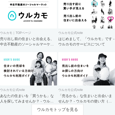
ウルカモ｜TOPページ
ウルカモ公式note
売り出し前の住まいと出会える、
はじめまして、「ウルカモ」です -
中古不動産のソーシャルマーケッ
ウルカモのサービスについて
ト
ウルカモ公式note
ウルカモ公式note
あなたの住まいを「買うかも」な
「売るかも」な住まいと出会いま
人を探してみませんか？ - ウルカ
せんか？ - ウルカモの使い方（買
モの使い方（売主さま向け）
主さま向け）
ウルカモトップを見る