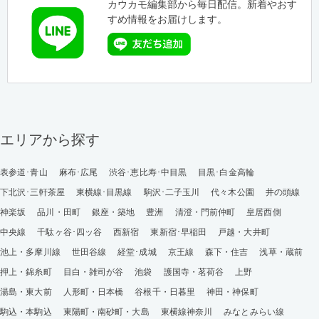
カウカモ編集部から毎日配信。新着やおす
すめ情報をお届けします。
エリアから探す
表参道･青山
麻布･広尾
渋谷･恵比寿･中目黒
目黒･白金高輪
下北沢･三軒茶屋
東横線･目黒線
駒沢･二子玉川
代々木公園
井の頭線
神楽坂
品川・田町
銀座・築地
豊洲
清澄・門前仲町
皇居西側
中央線
千駄ヶ谷･四ッ谷
西新宿
東新宿･早稲田
戸越・大井町
池上・多摩川線
世田谷線
経堂･成城
京王線
森下・住吉
浅草・蔵前
押上・錦糸町
目白・雑司が谷
池袋
護国寺・茗荷谷
上野
湯島・東大前
人形町・日本橋
谷根千・日暮里
神田・神保町
駒込・本駒込
東陽町・南砂町・大島
東横線神奈川
みなとみらい線