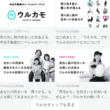
ウルカモ｜TOPページ
ウルカモ公式note
売り出し前の住まいと出会える、
はじめまして、「ウルカモ」です -
中古不動産のソーシャルマーケッ
ウルカモのサービスについて
ト
ウルカモ公式note
ウルカモ公式note
あなたの住まいを「買うかも」な
「売るかも」な住まいと出会いま
人を探してみませんか？ - ウルカ
せんか？ - ウルカモの使い方（買
モの使い方（売主さま向け）
主さま向け）
ウルカモトップを見る