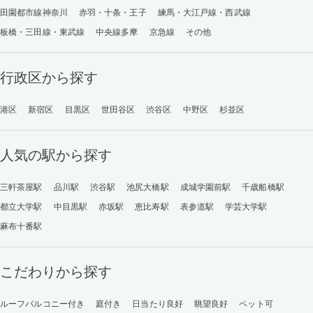
田園都市線神奈川
赤羽・十条・王子
練馬・大江戸線・西武線
板橋・三田線・東武線
中央線多摩
京急線
その他
行政区から探す
港区
新宿区
目黒区
世田谷区
渋谷区
中野区
杉並区
人気の駅から探す
三軒茶屋駅
品川駅
渋谷駅
池尻大橋駅
成城学園前駅
千歳船橋駅
都立大学駅
中目黒駅
赤坂駅
恵比寿駅
表参道駅
学芸大学駅
麻布十番駅
こだわりから探す
ルーフバルコニー付き
庭付き
日当たり良好
眺望良好
ペット可