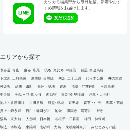
カウカモ編集部から毎日配信。新着やおす
すめ情報をお届けします。
エリアから探す
表参道･青山
麻布･広尾
渋谷･恵比寿･中目黒
目黒･白金高輪
下北沢･三軒茶屋
東横線･目黒線
駒沢･二子玉川
代々木公園
井の頭線
神楽坂
品川・田町
銀座・築地
豊洲
清澄・門前仲町
皇居西側
中央線
千駄ヶ谷･四ッ谷
西新宿
東新宿･早稲田
戸越・大井町
池上・多摩川線
世田谷線
経堂･成城
京王線
森下・住吉
浅草・蔵前
押上・錦糸町
目白・雑司が谷
池袋
護国寺・茗荷谷
上野
湯島・東大前
人形町・日本橋
谷根千・日暮里
神田・神保町
駒込・本駒込
東陽町・南砂町・大島
東横線神奈川
みなとみらい線