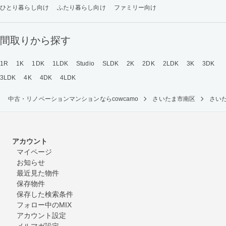
ひとり暮らし向け
ふたり暮らし向け
ファミリー向け
間取りから探す
1R
1K
1DK
1LDK
Studio
SLDK
2K
2DK
2LDK
3K
3DK
3LDK
4K
4DK
4LDK
中古・リノベーションマンションならcowcamo
さいたま市南区
さい
アカウント
マイページ
お知らせ
最近見た物件
保存物件
保存した検索条件
フォロー中のMIX
アカウント設定
メルマガ設定