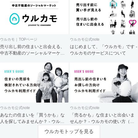
ウルカモ｜TOPページ
ウルカモ公式note
売り出し前の住まいと出会える、
はじめまして、「ウルカモ」です -
中古不動産のソーシャルマーケッ
ウルカモのサービスについて
ト
ウルカモ公式note
ウルカモ公式note
あなたの住まいを「買うかも」な
「売るかも」な住まいと出会いま
人を探してみませんか？ - ウルカ
せんか？ - ウルカモの使い方（買
モの使い方（売主さま向け）
主さま向け）
ウルカモトップを見る