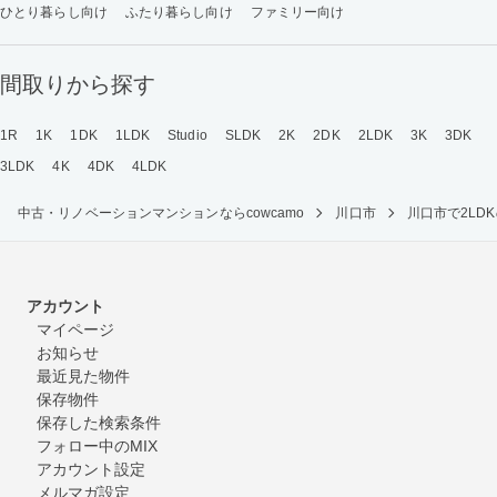
ひとり暮らし向け
ふたり暮らし向け
ファミリー向け
間取りから探す
1R
1K
1DK
1LDK
Studio
SLDK
2K
2DK
2LDK
3K
3DK
3LDK
4K
4DK
4LDK
中古・リノベーションマンションならcowcamo
川口市
川口市で2L
アカウント
マイページ
お知らせ
最近見た物件
保存物件
保存した検索条件
フォロー中のMIX
アカウント設定
メルマガ設定