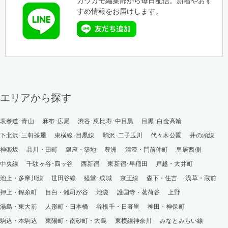
カウカモ編集部から毎日配信。新着やおす
すめ情報をお届けします。
エリアから探す
表参道･青山
麻布･広尾
渋谷･恵比寿･中目黒
目黒･白金高輪
下北沢･三軒茶屋
東横線･目黒線
駒沢･二子玉川
代々木公園
井の頭線
神楽坂
品川・田町
銀座・築地
豊洲
清澄・門前仲町
皇居西側
中央線
千駄ヶ谷･四ッ谷
西新宿
東新宿･早稲田
戸越・大井町
池上・多摩川線
世田谷線
経堂･成城
京王線
森下・住吉
浅草・蔵前
押上・錦糸町
目白・雑司が谷
池袋
護国寺・茗荷谷
上野
湯島・東大前
人形町・日本橋
谷根千・日暮里
神田・神保町
駒込・本駒込
東陽町・南砂町・大島
東横線神奈川
みなとみらい線