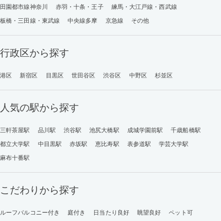
田園都市線神奈川
赤羽・十条・王子
練馬・大江戸線・西武線
板橋・三田線・東武線
中央線多摩
京急線
その他
行政区から探す
港区
新宿区
目黒区
世田谷区
渋谷区
中野区
杉並区
人気の駅から探す
三軒茶屋駅
品川駅
渋谷駅
池尻大橋駅
成城学園前駅
千歳船橋駅
都立大学駅
中目黒駅
赤坂駅
恵比寿駅
表参道駅
学芸大学駅
麻布十番駅
こだわりから探す
ルーフバルコニー付き
庭付き
日当たり良好
眺望良好
ペット可