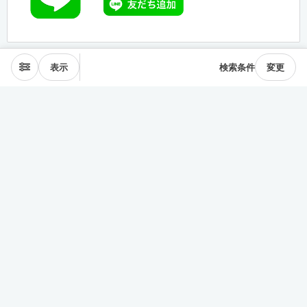
表示
検索条件
変更
エリアから探す
表参道･青山
麻布･広尾
渋谷･恵比寿･中目黒
目黒･白金高輪
下北沢･三軒茶屋
東横線･目黒線
駒沢･二子玉川
代々木公園
井の頭線
神楽坂
品川・田町
銀座・築地
豊洲
清澄・門前仲町
皇居西側
中央線
千駄ヶ谷･四ッ谷
西新宿
東新宿･早稲田
戸越・大井町
池上・多摩川線
世田谷線
経堂･成城
京王線
森下・住吉
浅草・蔵前
押上・錦糸町
目白・雑司が谷
池袋
護国寺・茗荷谷
上野
湯島・東大前
人形町・日本橋
谷根千・日暮里
神田・神保町
駒込・本駒込
東陽町・南砂町・大島
東横線神奈川
みなとみらい線
田園都市線神奈川
赤羽・十条・王子
練馬・大江戸線・西武線
板橋・三田線・東武線
中央線多摩
京急線
その他