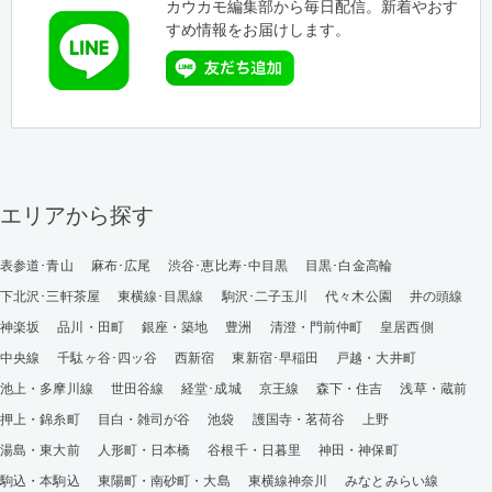
カウカモ編集部から毎日配信。新着やおす
すめ情報をお届けします。
エリアから探す
表参道･青山
麻布･広尾
渋谷･恵比寿･中目黒
目黒･白金高輪
下北沢･三軒茶屋
東横線･目黒線
駒沢･二子玉川
代々木公園
井の頭線
神楽坂
品川・田町
銀座・築地
豊洲
清澄・門前仲町
皇居西側
中央線
千駄ヶ谷･四ッ谷
西新宿
東新宿･早稲田
戸越・大井町
池上・多摩川線
世田谷線
経堂･成城
京王線
森下・住吉
浅草・蔵前
押上・錦糸町
目白・雑司が谷
池袋
護国寺・茗荷谷
上野
湯島・東大前
人形町・日本橋
谷根千・日暮里
神田・神保町
駒込・本駒込
東陽町・南砂町・大島
東横線神奈川
みなとみらい線