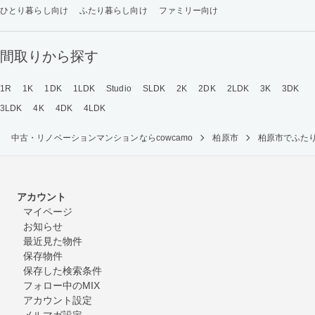
ひとり暮らし向け
ふたり暮らし向け
ファミリー向け
間取りから探す
1R
1K
1DK
1LDK
Studio
SLDK
2K
2DK
2LDK
3K
3DK
3LDK
4K
4DK
4LDK
中古・リノベーションマンションならcowcamo
柏原市
柏原市でふた
アカウント
マイページ
お知らせ
最近見た物件
保存物件
保存した検索条件
フォロー中のMIX
アカウント設定
メルマガ設定