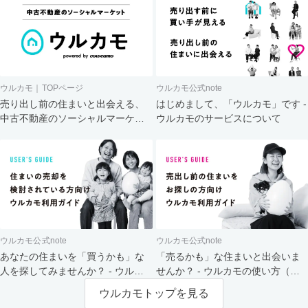
ウルカモ｜TOPページ
ウルカモ公式note
売り出し前の住まいと出会える、
はじめまして、「ウルカモ」です -
中古不動産のソーシャルマーケッ
ウルカモのサービスについて
ト
ウルカモ公式note
ウルカモ公式note
あなたの住まいを「買うかも」な
「売るかも」な住まいと出会いま
人を探してみませんか？ - ウルカ
せんか？ - ウルカモの使い方（買
モの使い方（売主さま向け）
主さま向け）
ウルカモトップを見る