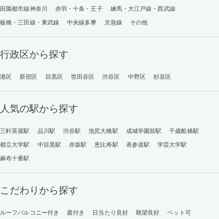
田園都市線神奈川
赤羽・十条・王子
練馬・大江戸線・西武線
板橋・三田線・東武線
中央線多摩
京急線
その他
行政区から探す
港区
新宿区
目黒区
世田谷区
渋谷区
中野区
杉並区
人気の駅から探す
三軒茶屋駅
品川駅
渋谷駅
池尻大橋駅
成城学園前駅
千歳船橋駅
都立大学駅
中目黒駅
赤坂駅
恵比寿駅
表参道駅
学芸大学駅
麻布十番駅
こだわりから探す
ルーフバルコニー付き
庭付き
日当たり良好
眺望良好
ペット可