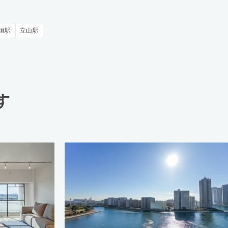
垣駅
立山駅
す