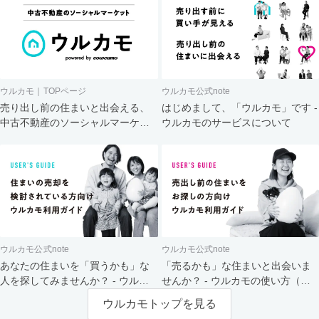
ウルカモ｜TOPページ
ウルカモ公式note
売り出し前の住まいと出会える、
はじめまして、「ウルカモ」です -
中古不動産のソーシャルマーケッ
ウルカモのサービスについて
ト
ウルカモ公式note
ウルカモ公式note
あなたの住まいを「買うかも」な
「売るかも」な住まいと出会いま
人を探してみませんか？ - ウルカ
せんか？ - ウルカモの使い方（買
モの使い方（売主さま向け）
主さま向け）
ウルカモトップを見る