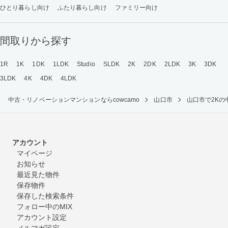
ひとり暮らし向け
ふたり暮らし向け
ファミリー向け
間取りから探す
1R
1K
1DK
1LDK
Studio
SLDK
2K
2DK
2LDK
3K
3DK
3LDK
4K
4DK
4LDK
中古・リノベーションマンションならcowcamo
山口市
山口市で2K
アカウント
マイページ
お知らせ
最近見た物件
保存物件
保存した検索条件
フォロー中のMIX
アカウント設定
メルマガ設定