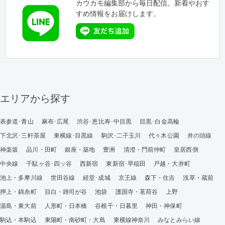
カウカモ編集部から毎日配信。新着やおす
すめ情報をお届けします。
エリアから探す
表参道･青山
麻布･広尾
渋谷･恵比寿･中目黒
目黒･白金高輪
下北沢･三軒茶屋
東横線･目黒線
駒沢･二子玉川
代々木公園
井の頭線
神楽坂
品川・田町
銀座・築地
豊洲
清澄・門前仲町
皇居西側
中央線
千駄ヶ谷･四ッ谷
西新宿
東新宿･早稲田
戸越・大井町
池上・多摩川線
世田谷線
経堂･成城
京王線
森下・住吉
浅草・蔵前
押上・錦糸町
目白・雑司が谷
池袋
護国寺・茗荷谷
上野
湯島・東大前
人形町・日本橋
谷根千・日暮里
神田・神保町
駒込・本駒込
東陽町・南砂町・大島
東横線神奈川
みなとみらい線