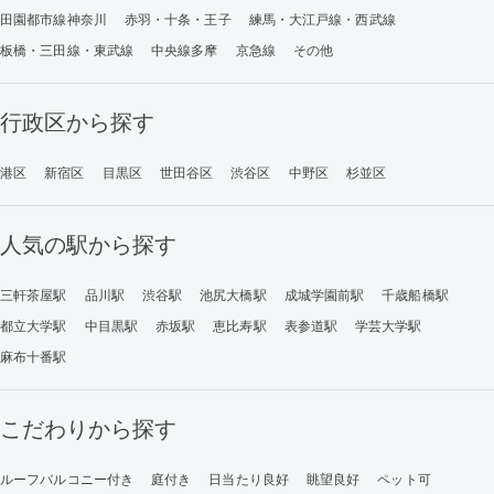
田園都市線神奈川
赤羽・十条・王子
練馬・大江戸線・西武線
板橋・三田線・東武線
中央線多摩
京急線
その他
行政区から探す
港区
新宿区
目黒区
世田谷区
渋谷区
中野区
杉並区
人気の駅から探す
三軒茶屋駅
品川駅
渋谷駅
池尻大橋駅
成城学園前駅
千歳船橋駅
都立大学駅
中目黒駅
赤坂駅
恵比寿駅
表参道駅
学芸大学駅
麻布十番駅
こだわりから探す
ルーフバルコニー付き
庭付き
日当たり良好
眺望良好
ペット可