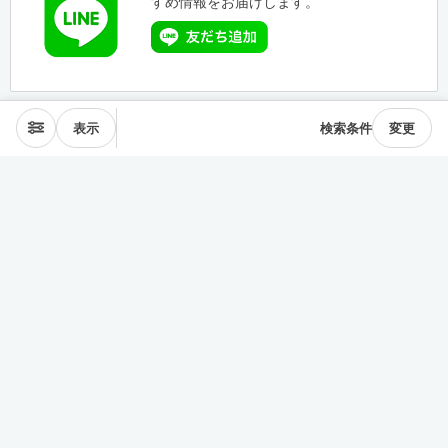
すめ情報をお届けします。
表示
検索条件
変更
エリアから探す
表参道･青山
麻布･広尾
渋谷･恵比寿･中目黒
目黒･白金高輪
下北沢･三軒茶屋
東横線･目黒線
駒沢･二子玉川
代々木公園
井の頭線
神楽坂
品川・田町
銀座・築地
豊洲
清澄・門前仲町
皇居西側
中央線
千駄ヶ谷･四ッ谷
西新宿
東新宿･早稲田
戸越・大井町
池上・多摩川線
世田谷線
経堂･成城
京王線
森下・住吉
浅草・蔵前
押上・錦糸町
目白・雑司が谷
池袋
護国寺・茗荷谷
上野
湯島・東大前
人形町・日本橋
谷根千・日暮里
神田・神保町
駒込・本駒込
東陽町・南砂町・大島
東横線神奈川
みなとみらい線
田園都市線神奈川
赤羽・十条・王子
練馬・大江戸線・西武線