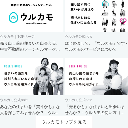
ウルカモ｜TOPページ
ウルカモ公式note
売り出し前の住まいと出会える、
はじめまして、「ウルカモ」です -
中古不動産のソーシャルマーケッ
ウルカモのサービスについて
ト
ウルカモ公式note
ウルカモ公式note
あなたの住まいを「買うかも」な
「売るかも」な住まいと出会いま
人を探してみませんか？ - ウルカ
せんか？ - ウルカモの使い方（買
モの使い方（売主さま向け）
主さま向け）
ウルカモトップを見る