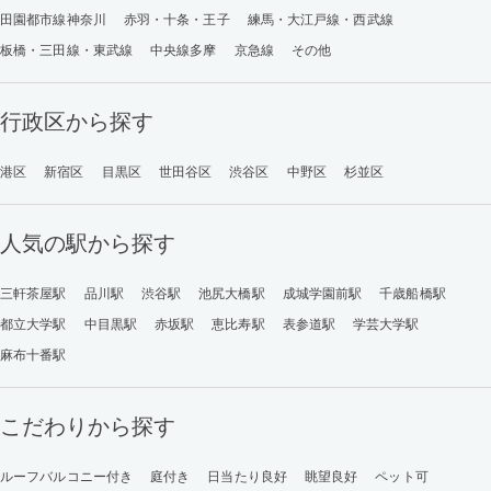
田園都市線神奈川
赤羽・十条・王子
練馬・大江戸線・西武線
板橋・三田線・東武線
中央線多摩
京急線
その他
行政区から探す
港区
新宿区
目黒区
世田谷区
渋谷区
中野区
杉並区
人気の駅から探す
三軒茶屋駅
品川駅
渋谷駅
池尻大橋駅
成城学園前駅
千歳船橋駅
都立大学駅
中目黒駅
赤坂駅
恵比寿駅
表参道駅
学芸大学駅
麻布十番駅
こだわりから探す
ルーフバルコニー付き
庭付き
日当たり良好
眺望良好
ペット可