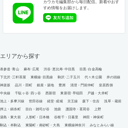
カウカモ編集部から毎日配信。新着やおす
すめ情報をお届けします。
エリアから探す
表参道･青山
麻布･広尾
渋谷･恵比寿･中目黒
目黒･白金高輪
下北沢･三軒茶屋
東横線･目黒線
駒沢･二子玉川
代々木公園
井の頭線
神楽坂
品川・田町
銀座・築地
豊洲
清澄・門前仲町
皇居西側
中央線
千駄ヶ谷･四ッ谷
西新宿
東新宿･早稲田
戸越・大井町
池上・多摩川線
世田谷線
経堂･成城
京王線
森下・住吉
浅草・蔵前
押上・錦糸町
目白・雑司が谷
池袋
護国寺・茗荷谷
上野
湯島・東大前
人形町・日本橋
谷根千・日暮里
神田・神保町
駒込・本駒込
東陽町・南砂町・大島
東横線神奈川
みなとみらい線