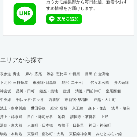
カウカモ編集部から毎日配信。新着やおす
すめ情報をお届けします。
エリアから探す
表参道･青山
麻布･広尾
渋谷･恵比寿･中目黒
目黒･白金高輪
下北沢･三軒茶屋
東横線･目黒線
駒沢･二子玉川
代々木公園
井の頭線
神楽坂
品川・田町
銀座・築地
豊洲
清澄・門前仲町
皇居西側
中央線
千駄ヶ谷･四ッ谷
西新宿
東新宿･早稲田
戸越・大井町
池上・多摩川線
世田谷線
経堂･成城
京王線
森下・住吉
浅草・蔵前
押上・錦糸町
目白・雑司が谷
池袋
護国寺・茗荷谷
上野
湯島・東大前
人形町・日本橋
谷根千・日暮里
神田・神保町
駒込・本駒込
東陽町・南砂町・大島
東横線神奈川
みなとみらい線