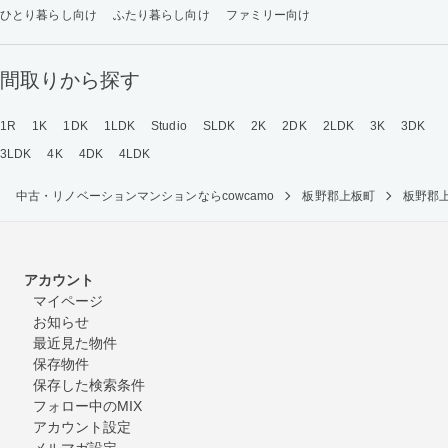
ひとり暮らし向け
ふたり暮らし向け
ファミリー向け
間取りから探す
1R
1K
1DK
1LDK
Studio
SLDK
2K
2DK
2LDK
3K
3DK
3LDK
4K
4DK
4LDK
中古・リノベーションマンションならcowcamo
板野郡上板町
板野郡
アカウント
マイページ
お知らせ
最近見た物件
保存物件
保存した検索条件
フォロー中のMIX
アカウント設定
メルマガ設定