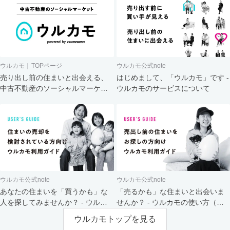
ウルカモ｜TOPページ
ウルカモ公式note
売り出し前の住まいと出会える、
はじめまして、「ウルカモ」です -
中古不動産のソーシャルマーケッ
ウルカモのサービスについて
ト
ウルカモ公式note
ウルカモ公式note
あなたの住まいを「買うかも」な
「売るかも」な住まいと出会いま
人を探してみませんか？ - ウルカ
せんか？ - ウルカモの使い方（買
モの使い方（売主さま向け）
主さま向け）
ウルカモトップを見る