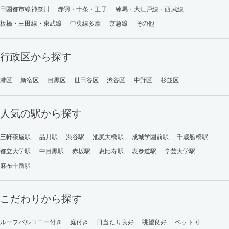
田園都市線神奈川
赤羽・十条・王子
練馬・大江戸線・西武線
板橋・三田線・東武線
中央線多摩
京急線
その他
行政区から探す
港区
新宿区
目黒区
世田谷区
渋谷区
中野区
杉並区
人気の駅から探す
三軒茶屋駅
品川駅
渋谷駅
池尻大橋駅
成城学園前駅
千歳船橋駅
都立大学駅
中目黒駅
赤坂駅
恵比寿駅
表参道駅
学芸大学駅
麻布十番駅
こだわりから探す
ルーフバルコニー付き
庭付き
日当たり良好
眺望良好
ペット可