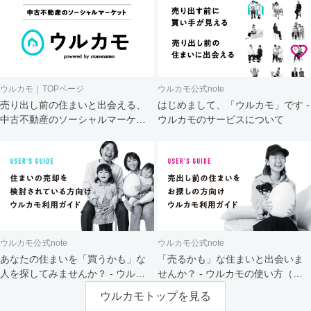
ウルカモ｜TOPページ
ウルカモ公式note
売り出し前の住まいと出会える、
はじめまして、「ウルカモ」です -
中古不動産のソーシャルマーケッ
ウルカモのサービスについて
ト
ウルカモ公式note
ウルカモ公式note
あなたの住まいを「買うかも」な
「売るかも」な住まいと出会いま
人を探してみませんか？ - ウルカ
せんか？ - ウルカモの使い方（買
モの使い方（売主さま向け）
主さま向け）
ウルカモトップを見る