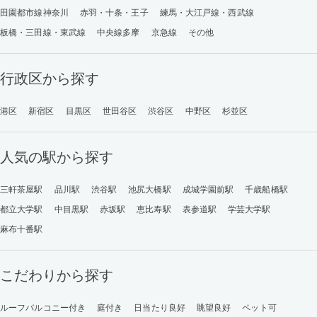
田園都市線神奈川
赤羽・十条・王子
練馬・大江戸線・西武線
板橋・三田線・東武線
中央線多摩
京急線
その他
行政区から探す
港区
新宿区
目黒区
世田谷区
渋谷区
中野区
杉並区
人気の駅から探す
三軒茶屋駅
品川駅
渋谷駅
池尻大橋駅
成城学園前駅
千歳船橋駅
都立大学駅
中目黒駅
赤坂駅
恵比寿駅
表参道駅
学芸大学駅
麻布十番駅
こだわりから探す
ルーフバルコニー付き
庭付き
日当たり良好
眺望良好
ペット可