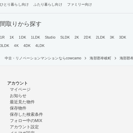
ひとり暮らし向け
ふたり暮らし向け
ファミリー向け
間取りから探す
1R
1K
1DK
1LDK
Studio
SLDK
2K
2DK
2LDK
3K
3DK
3LDK
4K
4DK
4LDK
中古・リノベーションマンションならcowcamo
海部郡牟岐町
海部郡
アカウント
マイページ
お知らせ
最近見た物件
保存物件
保存した検索条件
フォロー中のMIX
アカウント設定
メルマガ設定