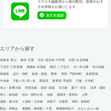
カウカモ編集部から毎日配信。新着やおす
すめ情報をお届けします。
エリアから探す
表参道･青山
麻布･広尾
渋谷･恵比寿･中目黒
目黒･白金高輪
下北沢･三軒茶屋
東横線･目黒線
駒沢･二子玉川
代々木公園
井の頭線
神楽坂
品川・田町
銀座・築地
豊洲
清澄・門前仲町
皇居西側
中央線
千駄ヶ谷･四ッ谷
西新宿
東新宿･早稲田
戸越・大井町
池上・多摩川線
世田谷線
経堂･成城
京王線
森下・住吉
浅草・蔵前
押上・錦糸町
目白・雑司が谷
池袋
護国寺・茗荷谷
上野
湯島・東大前
人形町・日本橋
谷根千・日暮里
神田・神保町
駒込・本駒込
東陽町・南砂町・大島
東横線神奈川
みなとみらい線