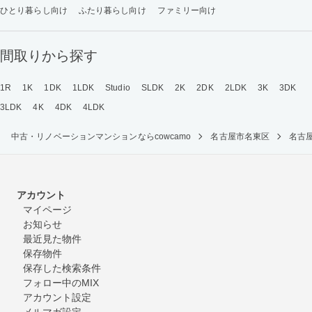
ひとり暮らし向け
ふたり暮らし向け
ファミリー向け
間取りから探す
1R
1K
1DK
1LDK
Studio
SLDK
2K
2DK
2LDK
3K
3DK
3LDK
4K
4DK
4LDK
中古・リノベーションマンションならcowcamo
名古屋市名東区
名古
アカウント
マイページ
お知らせ
最近見た物件
保存物件
保存した検索条件
フォロー中のMIX
アカウント設定
メルマガ設定