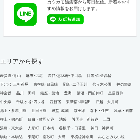
カウカモ編集部から毎日配信。新着やおす
すめ情報をお届けします。
エリアから探す
表参道･青山
麻布･広尾
渋谷･恵比寿･中目黒
目黒･白金高輪
下北沢･三軒茶屋
東横線･目黒線
駒沢･二子玉川
代々木公園
井の頭線
神楽坂
品川・田町
銀座・築地
豊洲
清澄・門前仲町
皇居西側
中央線
千駄ヶ谷･四ッ谷
西新宿
東新宿･早稲田
戸越・大井町
池上・多摩川線
世田谷線
経堂･成城
京王線
森下・住吉
浅草・蔵前
押上・錦糸町
目白・雑司が谷
池袋
護国寺・茗荷谷
上野
湯島・東大前
人形町・日本橋
谷根千・日暮里
神田・神保町
駒込・本駒込
東陽町・南砂町・大島
東横線神奈川
みなとみらい線