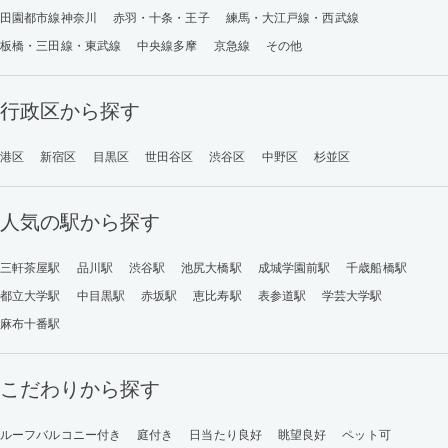
田園都市線神奈川
赤羽・十条・王子
練馬・大江戸線・西武線
板橋・三田線・東武線
中央線多摩
京急線
その他
行政区から探す
港区
新宿区
目黒区
世田谷区
渋谷区
中野区
杉並区
人気の駅から探す
三軒茶屋駅
品川駅
渋谷駅
池尻大橋駅
成城学園前駅
千歳船橋駅
都立大学駅
中目黒駅
赤坂駅
恵比寿駅
表参道駅
学芸大学駅
麻布十番駅
こだわりから探す
ルーフバルコニー付き
庭付き
日当たり良好
眺望良好
ペット可