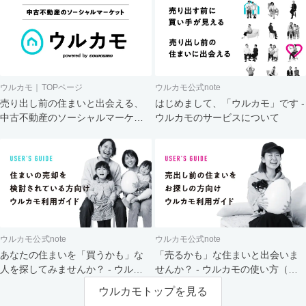
ウルカモ｜TOPページ
ウルカモ公式note
売り出し前の住まいと出会える、
はじめまして、「ウルカモ」です -
中古不動産のソーシャルマーケッ
ウルカモのサービスについて
ト
ウルカモ公式note
ウルカモ公式note
あなたの住まいを「買うかも」な
「売るかも」な住まいと出会いま
人を探してみませんか？ - ウルカ
せんか？ - ウルカモの使い方（買
モの使い方（売主さま向け）
主さま向け）
ウルカモトップを見る