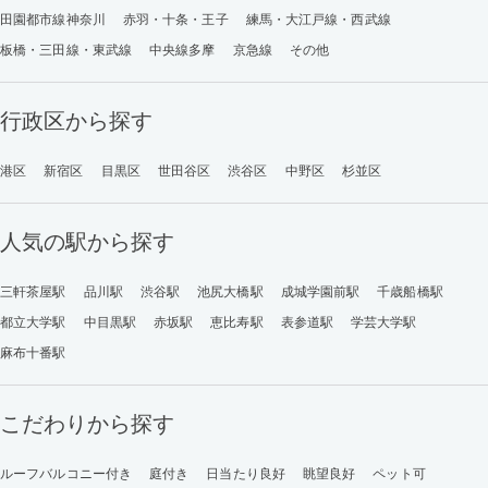
田園都市線神奈川
赤羽・十条・王子
練馬・大江戸線・西武線
板橋・三田線・東武線
中央線多摩
京急線
その他
行政区から探す
港区
新宿区
目黒区
世田谷区
渋谷区
中野区
杉並区
人気の駅から探す
三軒茶屋駅
品川駅
渋谷駅
池尻大橋駅
成城学園前駅
千歳船橋駅
都立大学駅
中目黒駅
赤坂駅
恵比寿駅
表参道駅
学芸大学駅
麻布十番駅
こだわりから探す
ルーフバルコニー付き
庭付き
日当たり良好
眺望良好
ペット可