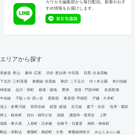
カウカモ編集部から毎日配信。新着やおす
すめ情報をお届けします。
エリアから探す
表参道･青山
麻布･広尾
渋谷･恵比寿･中目黒
目黒･白金高輪
下北沢･三軒茶屋
東横線･目黒線
駒沢･二子玉川
代々木公園
井の頭線
神楽坂
品川・田町
銀座・築地
豊洲
清澄・門前仲町
皇居西側
中央線
千駄ヶ谷･四ッ谷
西新宿
東新宿･早稲田
戸越・大井町
池上・多摩川線
世田谷線
経堂･成城
京王線
森下・住吉
浅草・蔵前
押上・錦糸町
目白・雑司が谷
池袋
護国寺・茗荷谷
上野
湯島・東大前
人形町・日本橋
谷根千・日暮里
神田・神保町
駒込・本駒込
東陽町・南砂町・大島
東横線神奈川
みなとみらい線