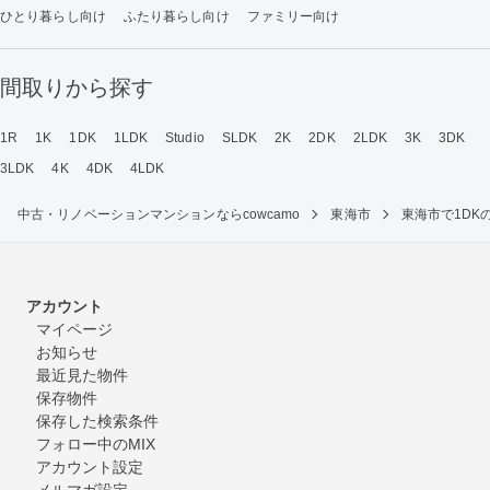
ひとり暮らし向け
ふたり暮らし向け
ファミリー向け
間取りから探す
1R
1K
1DK
1LDK
Studio
SLDK
2K
2DK
2LDK
3K
3DK
3LDK
4K
4DK
4LDK
中古・リノベーションマンションならcowcamo
東海市
東海市で1D
アカウント
マイページ
お知らせ
最近見た物件
保存物件
保存した検索条件
フォロー中のMIX
アカウント設定
メルマガ設定