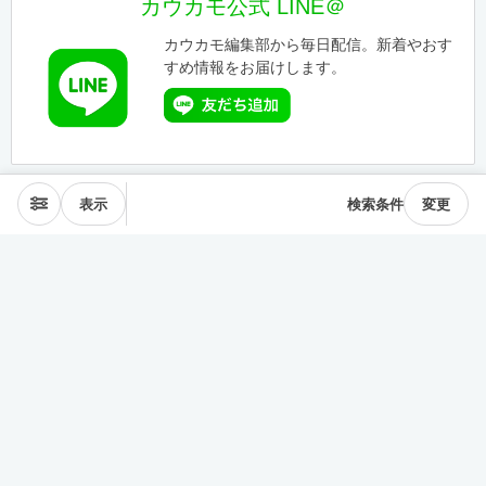
カウカモ公式 LINE＠
カウカモ編集部から毎日配信。新着やおす
すめ情報をお届けします。
表示
検索条件
変更
エリアから探す
表参道･青山
麻布･広尾
渋谷･恵比寿･中目黒
目黒･白金高輪
下北沢･三軒茶屋
東横線･目黒線
駒沢･二子玉川
代々木公園
井の頭線
神楽坂
品川・田町
銀座・築地
豊洲
清澄・門前仲町
皇居西側
中央線
千駄ヶ谷･四ッ谷
西新宿
東新宿･早稲田
戸越・大井町
池上・多摩川線
世田谷線
経堂･成城
京王線
森下・住吉
浅草・蔵前
押上・錦糸町
目白・雑司が谷
池袋
護国寺・茗荷谷
上野
湯島・東大前
人形町・日本橋
谷根千・日暮里
神田・神保町