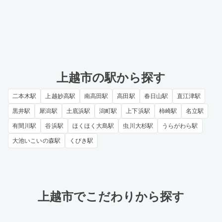
上越市の駅から探す
二本木駅
上越妙高駅
南高田駅
高田駅
春日山駅
直江津駅
黒井駅
犀潟駅
土底浜駅
潟町駅
上下浜駅
柿崎駅
名立駅
有間川駅
谷浜駅
ほくほく大島駅
虫川大杉駅
うらがわら駅
大池いこいの森駅
くびき駅
上越市でこだわりから探す