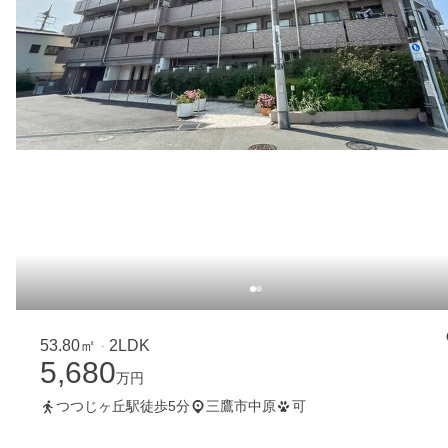
53.80㎡
2LDK
・
5,680
万円
つつじヶ丘駅徒歩5分
三鷹市中原
可