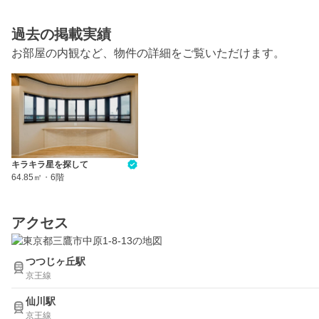
過去の掲載実績
お部屋の内観など、物件の詳細をご覧いただけます。
キラキラ星を探して
64.85㎡
・
6階
アクセス
つつじヶ丘駅
京王線
仙川駅
京王線