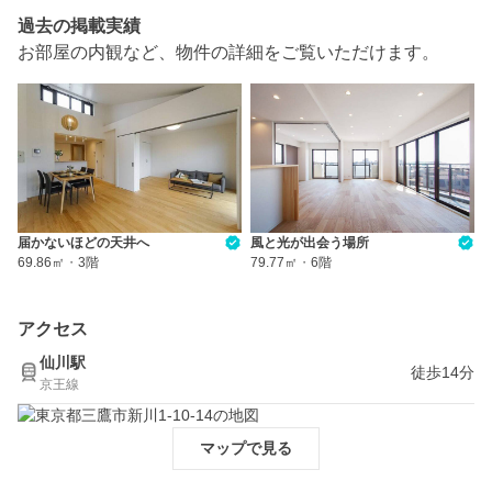
過去の掲載実績
お部屋の内観など、物件の詳細をご覧いただけます。
届かないほどの天井へ
風と光が出会う場所
69.86㎡
・
3階
79.77㎡
・
6階
アクセス
仙川駅
徒歩14分
京王線
マップで見る