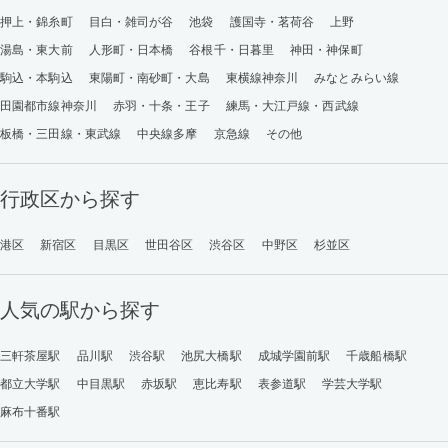
押上・錦糸町
目白・雑司が谷
池袋
護国寺・茗荷谷
上野
湯島・東大前
人形町・日本橋
谷根千・日暮里
神田・神保町
駒込・本駒込
東陽町・南砂町・大島
東横線神奈川
みなとみらい線
田園都市線神奈川
赤羽・十条・王子
練馬・大江戸線・西武線
板橋・三田線・東武線
中央線多摩
京急線
その他
行政区から探す
港区
新宿区
目黒区
世田谷区
渋谷区
中野区
杉並区
人気の駅から探す
三軒茶屋駅
品川駅
渋谷駅
池尻大橋駅
成城学園前駅
千歳船橋駅
都立大学駅
中目黒駅
赤坂駅
恵比寿駅
表参道駅
学芸大学駅
麻布十番駅