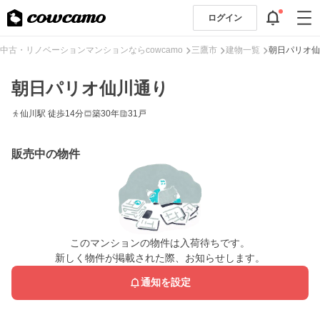
ログイン
中古・リノベーションマンションならcowcamo
三鷹市
建物一覧
朝日パリオ仙
朝日パリオ仙川通り
仙川駅 徒歩14分
築30年
31戸
販売中の物件
このマンションの物件は入荷待ちです。
新しく物件が掲載された際、お知らせします。
通知を設定