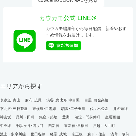
cowcamo JOURNALを見る
カウカモ公式 LINE＠
カウカモ編集部から毎日配信。新着やおす
すめ情報をお届けします。
エリアから探す
表参道･青山
麻布･広尾
渋谷･恵比寿･中目黒
目黒･白金高輪
下北沢･三軒茶屋
東横線･目黒線
駒沢･二子玉川
代々木公園
井の頭線
神楽坂
品川・田町
銀座・築地
豊洲
清澄・門前仲町
皇居西側
中央線
千駄ヶ谷･四ッ谷
西新宿
東新宿･早稲田
戸越・大井町
池上・多摩川線
世田谷線
経堂･成城
京王線
森下・住吉
浅草・蔵前