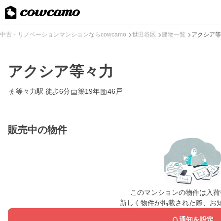
中古・リノベーションマンションならcowcamo
世田谷区
建物一覧
アクシア等
アクシア等々力
等々力駅 徒歩6分
築19年
46戸
販売中の物件
このマンションの物件は入荷
新しく物件が掲載された際、お
通知を設定