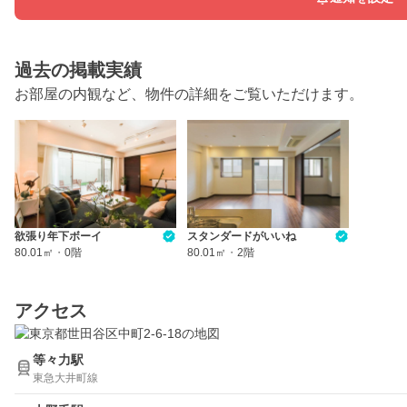
過去の掲載実績
お部屋の内観など、物件の詳細をご覧いただけます。
欲張り年下ボーイ
スタンダードがいいね
80.01㎡
・
0階
80.01㎡
・
2階
アクセス
等々力駅
東急大井町線