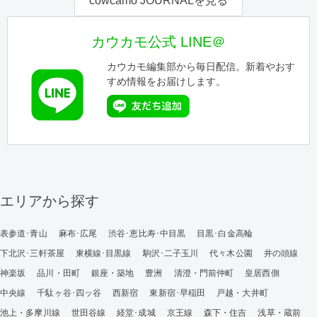
cowcamo JOURNALを見る
カウカモ公式 LINE＠
カウカモ編集部から毎日配信。新着やおす
すめ情報をお届けします。
エリアから探す
表参道･青山
麻布･広尾
渋谷･恵比寿･中目黒
目黒･白金高輪
下北沢･三軒茶屋
東横線･目黒線
駒沢･二子玉川
代々木公園
井の頭線
神楽坂
品川・田町
銀座・築地
豊洲
清澄・門前仲町
皇居西側
中央線
千駄ヶ谷･四ッ谷
西新宿
東新宿･早稲田
戸越・大井町
池上・多摩川線
世田谷線
経堂･成城
京王線
森下・住吉
浅草・蔵前