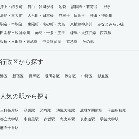
押上・錦糸町
目白・雑司が谷
池袋
護国寺・茗荷谷
上野
湯島・東大前
人形町・日本橋
谷根千・日暮里
神田・神保町
駒込・本駒込
東陽町・南砂町・大島
東横線神奈川
みなとみらい線
田園都市線神奈川
赤羽・十条・王子
練馬・大江戸線・西武線
板橋・三田線・東武線
中央線多摩
京急線
その他
行政区から探す
港区
新宿区
目黒区
世田谷区
渋谷区
中野区
杉並区
人気の駅から探す
三軒茶屋駅
品川駅
渋谷駅
池尻大橋駅
成城学園前駅
千歳船橋駅
都立大学駅
中目黒駅
赤坂駅
恵比寿駅
表参道駅
学芸大学駅
麻布十番駅