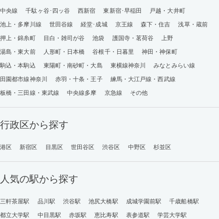
中央線
千駄ヶ谷･四ッ谷
西新宿
東新宿･早稲田
戸越・大井町
池上・多摩川線
世田谷線
経堂･成城
京王線
森下・住吉
浅草・蔵前
押上・錦糸町
目白・雑司が谷
池袋
護国寺・茗荷谷
上野
湯島・東大前
人形町・日本橋
谷根千・日暮里
神田・神保町
駒込・本駒込
東陽町・南砂町・大島
東横線神奈川
みなとみらい線
田園都市線神奈川
赤羽・十条・王子
練馬・大江戸線・西武線
板橋・三田線・東武線
中央線多摩
京急線
その他
行政区から探す
港区
新宿区
目黒区
世田谷区
渋谷区
中野区
杉並区
人気の駅から探す
三軒茶屋駅
品川駅
渋谷駅
池尻大橋駅
成城学園前駅
千歳船橋駅
都立大学駅
中目黒駅
赤坂駅
恵比寿駅
表参道駅
学芸大学駅