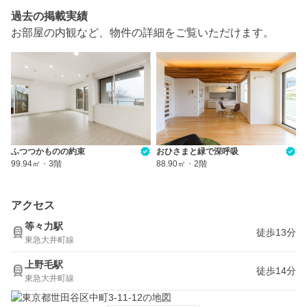
過去の掲載実績
お部屋の内観など、物件の詳細をご覧いただけます。
ふつつかものの約束
おひさまと緑で深呼吸
99.94㎡
・
3階
88.90㎡
・
2階
アクセス
等々力駅
徒歩13分
東急大井町線
上野毛駅
徒歩14分
東急大井町線