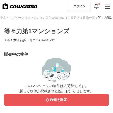
ログイン
中古・リノベーションマンションならcowcamo
世田谷区
建物一覧
等々力第1
等々力第1マンションズ
等々力駅 徒歩13分
築41年
12戸
販売中の物件
このマンションの物件は入荷待ちです。
新しく物件が掲載された際、お知らせします。
通知を設定