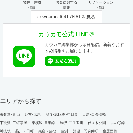
物件・建物
お金に関する
リノベーション
情報
情報
情報
cowcamo JOURNALを見る
カウカモ公式 LINE＠
カウカモ編集部から毎日配信。新着やおす
すめ情報をお届けします。
エリアから探す
表参道･青山
麻布･広尾
渋谷･恵比寿･中目黒
目黒･白金高輪
下北沢･三軒茶屋
東横線･目黒線
駒沢･二子玉川
代々木公園
井の頭線
神楽坂
品川・田町
銀座・築地
豊洲
清澄・門前仲町
皇居西側