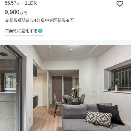
55.57㎡
1LDK
・
9,980
万円
新富町駅徒歩4分
中央区新富
可
二面性に恋をする