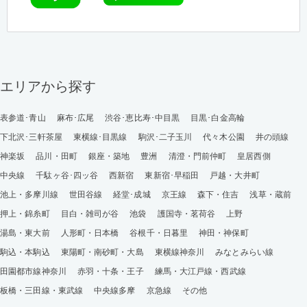
エリアから探す
表参道･青山
麻布･広尾
渋谷･恵比寿･中目黒
目黒･白金高輪
下北沢･三軒茶屋
東横線･目黒線
駒沢･二子玉川
代々木公園
井の頭線
神楽坂
品川・田町
銀座・築地
豊洲
清澄・門前仲町
皇居西側
中央線
千駄ヶ谷･四ッ谷
西新宿
東新宿･早稲田
戸越・大井町
池上・多摩川線
世田谷線
経堂･成城
京王線
森下・住吉
浅草・蔵前
押上・錦糸町
目白・雑司が谷
池袋
護国寺・茗荷谷
上野
湯島・東大前
人形町・日本橋
谷根千・日暮里
神田・神保町
駒込・本駒込
東陽町・南砂町・大島
東横線神奈川
みなとみらい線
田園都市線神奈川
赤羽・十条・王子
練馬・大江戸線・西武線
板橋・三田線・東武線
中央線多摩
京急線
その他