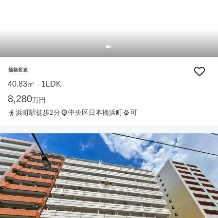
価格変更
40.83㎡
1LDK
・
8,280
万円
浜町駅徒歩2分
中央区日本橋浜町
可