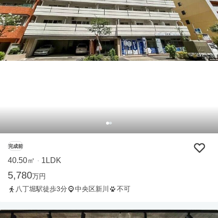
完成前
40.50㎡
1LDK
・
5,780
万円
八丁堀駅徒歩3分
中央区新川
不可