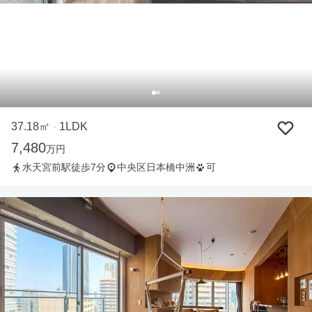
37.18㎡
1LDK
・
7,480
万円
水天宮前駅徒歩7分
中央区日本橋中洲
可