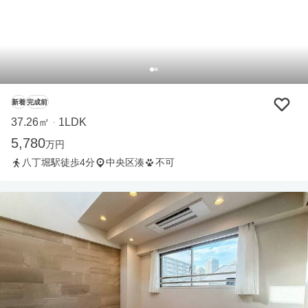
新着
完成前
37.26㎡
1LDK
・
5,780
万円
八丁堀駅徒歩4分
中央区湊
不可