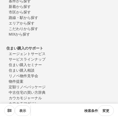
条件から探す
新着から探す
市区から探す
路線・駅から探す
エリアから探す
こだわりから探す
MIXから探す
住まい購入のサポート
エージェントサービス
サービスラインナップ
住まい購入セミナー
住まい購入相談
リノベ物件見学会
物件提案
定額リノベパッケージ
中古住宅の買い方辞典
カウカモジャーナル
カウカモマガジン
住まい売却のサポート
表示
検索条件
変更
売却サポート