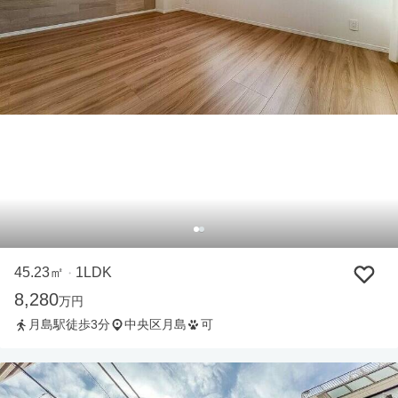
45.23㎡
1LDK
・
8,280
万円
月島駅徒歩3分
中央区月島
可