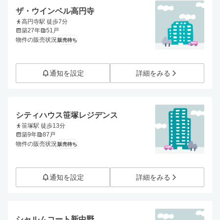
ザ・ウインベル高円寺
高円寺駅 徒歩7分
築27年
51戸
物件の販売状況
販売待ち
通知を設定
詳細をみる
シティハウス笹塚レジデンス
笹塚駅 徒歩13分
築9年
87戸
物件の販売状況
販売待ち
通知を設定
詳細をみる
シャルムコート新中野