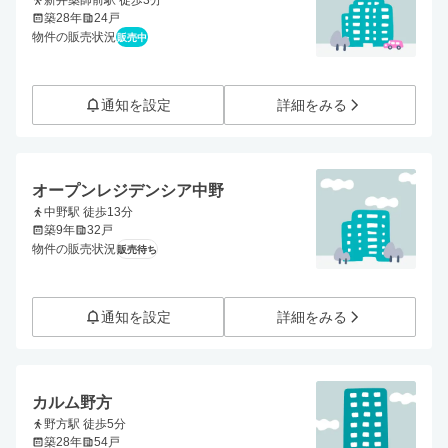
新井薬師前駅 徒歩3分
築28年
24戸
物件の販売状況
販売中
通知を設定
詳細をみる
オープンレジデンシア中野
中野駅 徒歩13分
築9年
32戸
物件の販売状況
販売待ち
通知を設定
詳細をみる
カルム野方
野方駅 徒歩5分
築28年
54戸