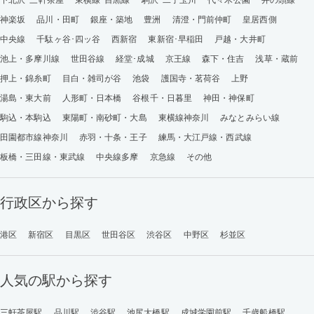
下北沢･三軒茶屋
東横線･目黒線
駒沢･二子玉川
代々木公園
井の頭線
神楽坂
品川・田町
銀座・築地
豊洲
清澄・門前仲町
皇居西側
中央線
千駄ヶ谷･四ッ谷
西新宿
東新宿･早稲田
戸越・大井町
池上・多摩川線
世田谷線
経堂･成城
京王線
森下・住吉
浅草・蔵前
押上・錦糸町
目白・雑司が谷
池袋
護国寺・茗荷谷
上野
湯島・東大前
人形町・日本橋
谷根千・日暮里
神田・神保町
駒込・本駒込
東陽町・南砂町・大島
東横線神奈川
みなとみらい線
田園都市線神奈川
赤羽・十条・王子
練馬・大江戸線・西武線
板橋・三田線・東武線
中央線多摩
京急線
その他
行政区から探す
港区
新宿区
目黒区
世田谷区
渋谷区
中野区
杉並区
人気の駅から探す
三軒茶屋駅
品川駅
渋谷駅
池尻大橋駅
成城学園前駅
千歳船橋駅