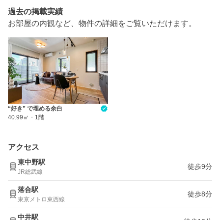
過去の掲載実績
お部屋の内観など、物件の詳細をご覧いただけます。
“好き” で埋める余白
40.99㎡
・
1階
アクセス
東中野駅
徒歩9分
JR総武線
落合駅
徒歩8分
東京メトロ東西線
中井駅