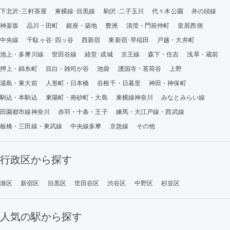
下北沢･三軒茶屋
東横線･目黒線
駒沢･二子玉川
代々木公園
井の頭線
神楽坂
品川・田町
銀座・築地
豊洲
清澄・門前仲町
皇居西側
中央線
千駄ヶ谷･四ッ谷
西新宿
東新宿･早稲田
戸越・大井町
池上・多摩川線
世田谷線
経堂･成城
京王線
森下・住吉
浅草・蔵前
押上・錦糸町
目白・雑司が谷
池袋
護国寺・茗荷谷
上野
湯島・東大前
人形町・日本橋
谷根千・日暮里
神田・神保町
駒込・本駒込
東陽町・南砂町・大島
東横線神奈川
みなとみらい線
田園都市線神奈川
赤羽・十条・王子
練馬・大江戸線・西武線
板橋・三田線・東武線
中央線多摩
京急線
その他
行政区から探す
港区
新宿区
目黒区
世田谷区
渋谷区
中野区
杉並区
人気の駅から探す