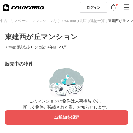
ログイン
中古・リノベーションマンションならcowcamo
北区
建物一覧
東建西が丘マン
東建西が丘マンション
本蓮沼駅 徒歩11分
築54年
128戸
販売中の物件
このマンションの物件は入荷待ちです。
新しく物件が掲載された際、お知らせします。
通知を設定