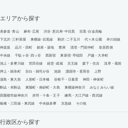
エリアから探す
表参道･青山
麻布･広尾
渋谷･恵比寿･中目黒
目黒･白金高輪
下北沢･三軒茶屋
東横線･目黒線
駒沢･二子玉川
代々木公園
井の頭線
神楽坂
品川・田町
銀座・築地
豊洲
清澄・門前仲町
皇居西側
中央線
千駄ヶ谷･四ッ谷
西新宿
東新宿･早稲田
戸越・大井町
池上・多摩川線
世田谷線
経堂･成城
京王線
森下・住吉
浅草・蔵前
押上・錦糸町
目白・雑司が谷
池袋
護国寺・茗荷谷
上野
湯島・東大前
人形町・日本橋
谷根千・日暮里
神田・神保町
駒込・本駒込
東陽町・南砂町・大島
東横線神奈川
みなとみらい線
田園都市線神奈川
赤羽・十条・王子
練馬・大江戸線・西武線
板橋・三田線・東武線
中央線多摩
京急線
その他
行政区から探す