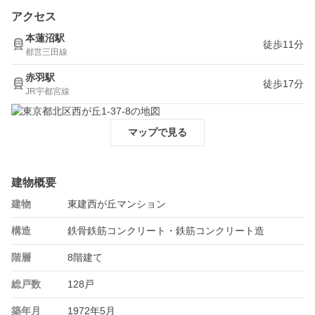
アクセス
本蓮沼駅
徒歩11分
都営三田線
赤羽駅
徒歩17分
JR宇都宮線
マップで見る
建物概要
建物
東建西が丘マンション
構造
鉄骨鉄筋コンクリート・鉄筋コンクリート造
階層
8階建て
総戸数
128戸
築年月
1972年5月