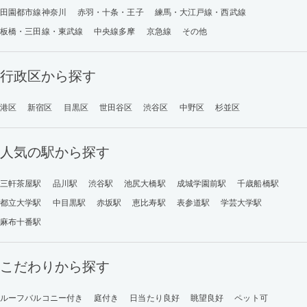
田園都市線神奈川
赤羽・十条・王子
練馬・大江戸線・西武線
板橋・三田線・東武線
中央線多摩
京急線
その他
行政区から探す
港区
新宿区
目黒区
世田谷区
渋谷区
中野区
杉並区
人気の駅から探す
三軒茶屋駅
品川駅
渋谷駅
池尻大橋駅
成城学園前駅
千歳船橋駅
都立大学駅
中目黒駅
赤坂駅
恵比寿駅
表参道駅
学芸大学駅
麻布十番駅
こだわりから探す
ルーフバルコニー付き
庭付き
日当たり良好
眺望良好
ペット可