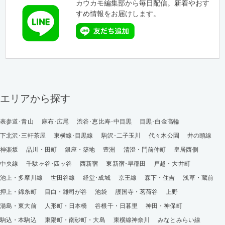
カウカモ編集部から毎日配信。新着やおす
すめ情報をお届けします。
エリアから探す
表参道･青山
麻布･広尾
渋谷･恵比寿･中目黒
目黒･白金高輪
下北沢･三軒茶屋
東横線･目黒線
駒沢･二子玉川
代々木公園
井の頭線
神楽坂
品川・田町
銀座・築地
豊洲
清澄・門前仲町
皇居西側
中央線
千駄ヶ谷･四ッ谷
西新宿
東新宿･早稲田
戸越・大井町
池上・多摩川線
世田谷線
経堂･成城
京王線
森下・住吉
浅草・蔵前
押上・錦糸町
目白・雑司が谷
池袋
護国寺・茗荷谷
上野
湯島・東大前
人形町・日本橋
谷根千・日暮里
神田・神保町
駒込・本駒込
東陽町・南砂町・大島
東横線神奈川
みなとみらい線