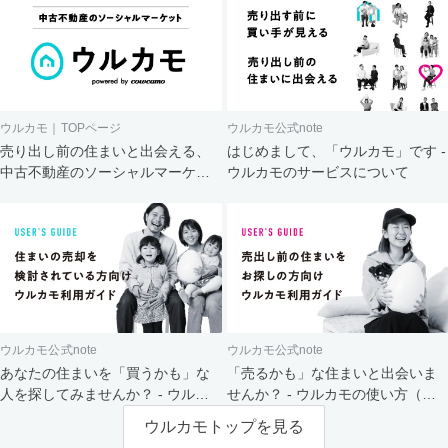
ウルカモ｜TOPページ
ウルカモ公式note
売り出し前の住まいと出会える、
はじめまして、「ウルカモ」です -
中古不動産のソーシャルマーケッ
ウルカモのサービスについて
ト
ウルカモ公式note
ウルカモ公式note
あなたの住まいを「買うかも」な
「売るかも」な住まいと出会いま
人を探してみませんか？ - ウルカ
せんか？ - ウルカモの使い方（買
モの使い方（売主さま向け）
主さま向け）
ウルカモトップを見る