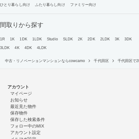
ひとり暮らし向け
ふたり暮らし向け
ファミリー向け
間取りから探す
1R
1K
1DK
1LDK
Studio
SLDK
2K
2DK
2LDK
3K
3DK
3LDK
4K
4DK
4LDK
中古・リノベーションマンションならcowcamo
千代田区
千代田区で
アカウント
マイページ
お知らせ
最近見た物件
保存物件
保存した検索条件
フォロー中のMIX
アカウント設定
メルマガ設定