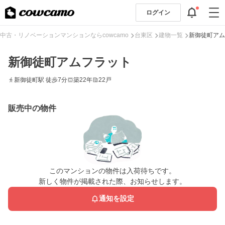
ログイン
中古・リノベーションマンションならcowcamo
台東区
建物一覧
新御徒町アム
新御徒町アムフラット
新御徒町駅 徒歩7分
築22年
22戸
販売中の物件
このマンションの物件は入荷待ちです。
新しく物件が掲載された際、お知らせします。
通知を設定