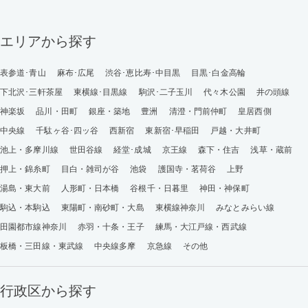
エリアから探す
表参道･青山
麻布･広尾
渋谷･恵比寿･中目黒
目黒･白金高輪
下北沢･三軒茶屋
東横線･目黒線
駒沢･二子玉川
代々木公園
井の頭線
神楽坂
品川・田町
銀座・築地
豊洲
清澄・門前仲町
皇居西側
中央線
千駄ヶ谷･四ッ谷
西新宿
東新宿･早稲田
戸越・大井町
池上・多摩川線
世田谷線
経堂･成城
京王線
森下・住吉
浅草・蔵前
押上・錦糸町
目白・雑司が谷
池袋
護国寺・茗荷谷
上野
湯島・東大前
人形町・日本橋
谷根千・日暮里
神田・神保町
駒込・本駒込
東陽町・南砂町・大島
東横線神奈川
みなとみらい線
田園都市線神奈川
赤羽・十条・王子
練馬・大江戸線・西武線
板橋・三田線・東武線
中央線多摩
京急線
その他
行政区から探す