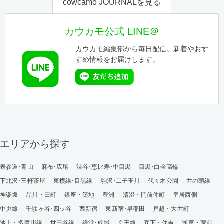
cowcamo JOURNALを見る
カウカモ公式 LINE＠
カウカモ編集部から毎日配信。新着やおす
すめ情報をお届けします。
エリアから探す
表参道･青山
麻布･広尾
渋谷･恵比寿･中目黒
目黒･白金高輪
下北沢･三軒茶屋
東横線･目黒線
駒沢･二子玉川
代々木公園
井の頭線
神楽坂
品川・田町
銀座・築地
豊洲
清澄・門前仲町
皇居西側
中央線
千駄ヶ谷･四ッ谷
西新宿
東新宿･早稲田
戸越・大井町
池上・多摩川線
世田谷線
経堂･成城
京王線
森下・住吉
浅草・蔵前