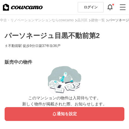
ログイン
中古・リノベーションマンションならcowcamo
品川区
建物一覧
パーソネージ
パーソネージュ目黒不動前第2
不動前駅 徒歩9分
築37年
36戸
販売中の物件
このマンションの物件は入荷待ちです。
新しく物件が掲載された際、お知らせします。
通知を設定