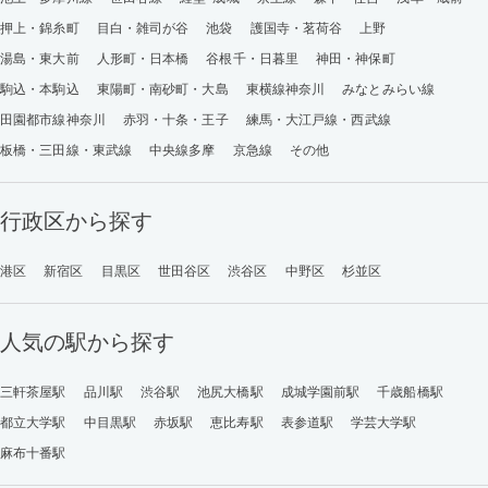
押上・錦糸町
目白・雑司が谷
池袋
護国寺・茗荷谷
上野
湯島・東大前
人形町・日本橋
谷根千・日暮里
神田・神保町
駒込・本駒込
東陽町・南砂町・大島
東横線神奈川
みなとみらい線
田園都市線神奈川
赤羽・十条・王子
練馬・大江戸線・西武線
板橋・三田線・東武線
中央線多摩
京急線
その他
行政区から探す
港区
新宿区
目黒区
世田谷区
渋谷区
中野区
杉並区
人気の駅から探す
三軒茶屋駅
品川駅
渋谷駅
池尻大橋駅
成城学園前駅
千歳船橋駅
都立大学駅
中目黒駅
赤坂駅
恵比寿駅
表参道駅
学芸大学駅
麻布十番駅