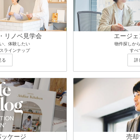
・リノベ見学会
エージェ
い、体験したい
物件探しか
スラインナップ
すべ
見る
詳
パッケージ
売却