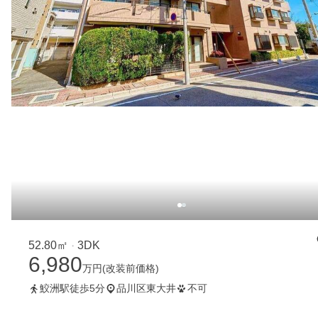
52.80㎡
3DK
・
6,980
万円
(改装前価格)
鮫洲駅徒歩5分
品川区東大井
不可