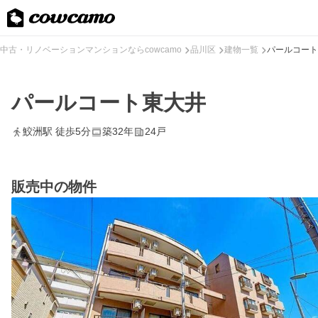
中古・リノベーションマンションならcowcamo
品川区
建物一覧
パールコート
パールコート東大井
鮫洲駅 徒歩5分
築32年
24戸
販売中の物件