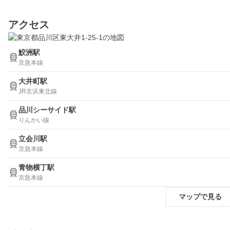
アクセス
鮫洲駅
京急本線
大井町駅
JR京浜東北線
品川シーサイド駅
りんかい線
立会川駅
京急本線
青物横丁駅
京急本線
マップで見る