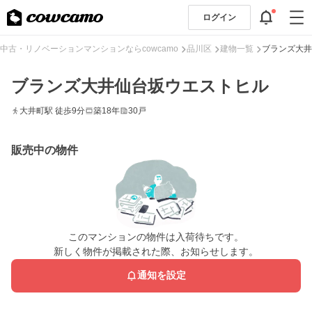
ログイン
中古・リノベーションマンションならcowcamo
品川区
建物一覧
ブランズ大井
ブランズ大井仙台坂ウエストヒル
大井町駅 徒歩9分
築18年
30戸
販売中の物件
このマンションの物件は入荷待ちです。
新しく物件が掲載された際、お知らせします。
通知を設定