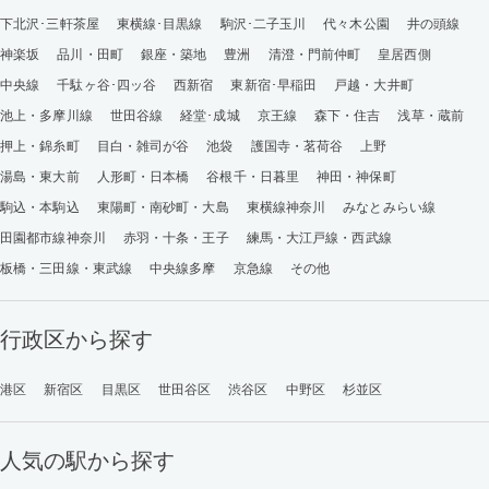
下北沢･三軒茶屋
東横線･目黒線
駒沢･二子玉川
代々木公園
井の頭線
神楽坂
品川・田町
銀座・築地
豊洲
清澄・門前仲町
皇居西側
中央線
千駄ヶ谷･四ッ谷
西新宿
東新宿･早稲田
戸越・大井町
池上・多摩川線
世田谷線
経堂･成城
京王線
森下・住吉
浅草・蔵前
押上・錦糸町
目白・雑司が谷
池袋
護国寺・茗荷谷
上野
湯島・東大前
人形町・日本橋
谷根千・日暮里
神田・神保町
駒込・本駒込
東陽町・南砂町・大島
東横線神奈川
みなとみらい線
田園都市線神奈川
赤羽・十条・王子
練馬・大江戸線・西武線
板橋・三田線・東武線
中央線多摩
京急線
その他
行政区から探す
港区
新宿区
目黒区
世田谷区
渋谷区
中野区
杉並区
人気の駅から探す