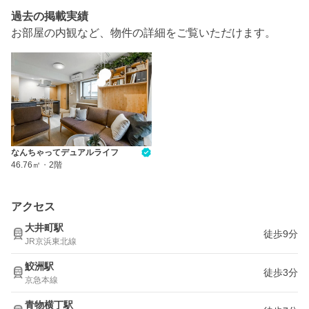
過去の掲載実績
お部屋の内観など、物件の詳細をご覧いただけます。
なんちゃってデュアルライフ
46.76㎡
・
2階
アクセス
大井町駅
徒歩9分
JR京浜東北線
鮫洲駅
徒歩3分
京急本線
青物横丁駅