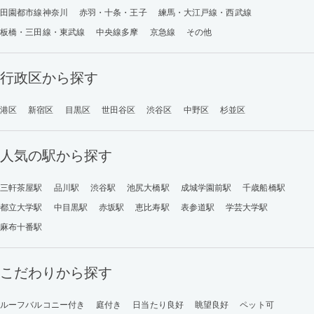
田園都市線神奈川
赤羽・十条・王子
練馬・大江戸線・西武線
板橋・三田線・東武線
中央線多摩
京急線
その他
行政区から探す
港区
新宿区
目黒区
世田谷区
渋谷区
中野区
杉並区
人気の駅から探す
三軒茶屋駅
品川駅
渋谷駅
池尻大橋駅
成城学園前駅
千歳船橋駅
都立大学駅
中目黒駅
赤坂駅
恵比寿駅
表参道駅
学芸大学駅
麻布十番駅
こだわりから探す
ルーフバルコニー付き
庭付き
日当たり良好
眺望良好
ペット可