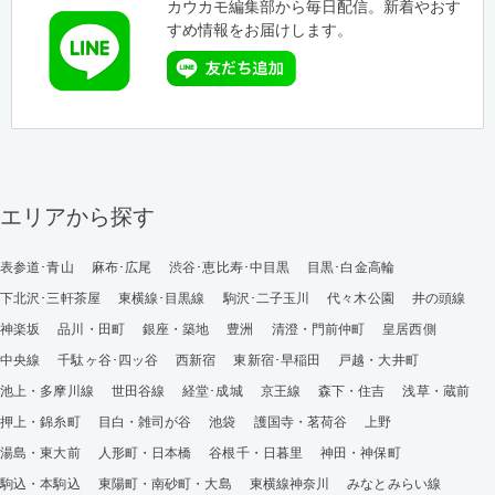
カウカモ編集部から毎日配信。新着やおす
すめ情報をお届けします。
エリアから探す
表参道･青山
麻布･広尾
渋谷･恵比寿･中目黒
目黒･白金高輪
下北沢･三軒茶屋
東横線･目黒線
駒沢･二子玉川
代々木公園
井の頭線
神楽坂
品川・田町
銀座・築地
豊洲
清澄・門前仲町
皇居西側
中央線
千駄ヶ谷･四ッ谷
西新宿
東新宿･早稲田
戸越・大井町
池上・多摩川線
世田谷線
経堂･成城
京王線
森下・住吉
浅草・蔵前
押上・錦糸町
目白・雑司が谷
池袋
護国寺・茗荷谷
上野
湯島・東大前
人形町・日本橋
谷根千・日暮里
神田・神保町
駒込・本駒込
東陽町・南砂町・大島
東横線神奈川
みなとみらい線