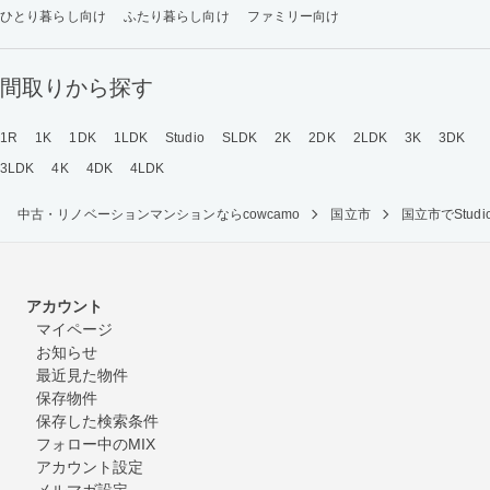
ひとり暮らし向け
ふたり暮らし向け
ファミリー向け
間取りから探す
1R
1K
1DK
1LDK
Studio
SLDK
2K
2DK
2LDK
3K
3DK
3LDK
4K
4DK
4LDK
中古・リノベーションマンションならcowcamo
国立市
国立市でStu
アカウント
マイページ
お知らせ
最近見た物件
保存物件
保存した検索条件
フォロー中のMIX
アカウント設定
メルマガ設定