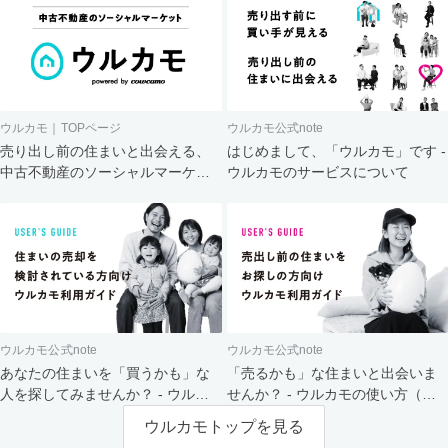
ウルカモ｜TOPページ
ウルカモ公式note
売り出し前の住まいと出会える、
はじめまして、「ウルカモ」です -
中古不動産のソーシャルマーケッ
ウルカモのサービスについて
ト
ウルカモ公式note
ウルカモ公式note
あなたの住まいを「買うかも」な
「売るかも」な住まいと出会いま
人を探してみませんか？ - ウルカ
せんか？ - ウルカモの使い方（買
モの使い方（売主さま向け）
主さま向け）
ウルカモトップを見る