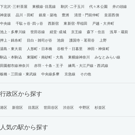
下北沢･三軒茶屋
東横線･目黒線
駒沢･二子玉川
代々木公園
井の頭線
神楽坂
品川・田町
銀座・築地
豊洲
清澄・門前仲町
皇居西側
中央線
千駄ヶ谷･四ッ谷
西新宿
東新宿･早稲田
戸越・大井町
池上・多摩川線
世田谷線
経堂･成城
京王線
森下・住吉
浅草・蔵前
押上・錦糸町
目白・雑司が谷
池袋
護国寺・茗荷谷
上野
湯島・東大前
人形町・日本橋
谷根千・日暮里
神田・神保町
駒込・本駒込
東陽町・南砂町・大島
東横線神奈川
みなとみらい線
田園都市線神奈川
赤羽・十条・王子
練馬・大江戸線・西武線
板橋・三田線・東武線
中央線多摩
京急線
その他
行政区から探す
港区
新宿区
目黒区
世田谷区
渋谷区
中野区
杉並区
人気の駅から探す