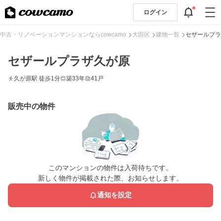
ログイン
中古・リノベーションマンションならcowcamo
大田区
建物一覧
セザールプラ
セザールプラザ久が原
久が原駅 徒歩1分
築33年
41戸
販売中の物件
このマンションの物件は入荷待ちです。
新しく物件が掲載された際、お知らせします。
通知を設定