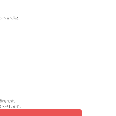
ンション馬込
待ちです。
知らせします。