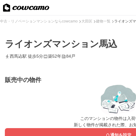
中古・リノベーションマンションならcowcamo
大田区
建物一覧
ライオンズマ
ライオンズマンション馬込
西馬込駅 徒歩5分
築52年
84戸
販売中の物件
このマンションの物件は入荷
新しく物件が掲載された際、お
通知を設定