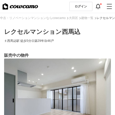
ログイン
中古・リノベーションマンションならcowcamo
大田区
建物一覧
レクセルマン
レクセルマンション西馬込
西馬込駅 徒歩5分
築29年
46戸
販売中の物件