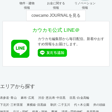
物件・建物
お金に関する
リノベーション
情報
情報
情報
cowcamo JOURNALを見る
カウカモ公式 LINE＠
カウカモ編集部から毎日配信。新着やおす
すめ情報をお届けします。
エリアから探す
表参道･青山
麻布･広尾
渋谷･恵比寿･中目黒
目黒･白金高輪
下北沢･三軒茶屋
東横線･目黒線
駒沢･二子玉川
代々木公園
井の頭線
神楽坂
品川・田町
銀座・築地
豊洲
清澄・門前仲町
皇居西側