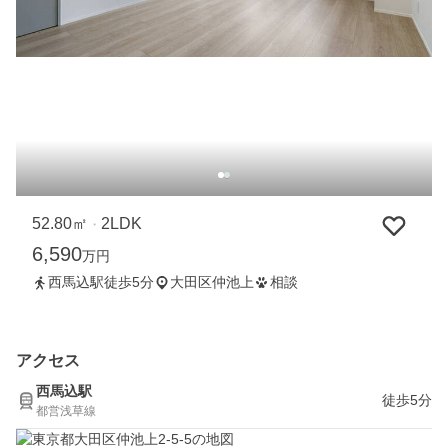
52.80㎡
2LDK
・
6,590
万円
西馬込駅徒歩5分
大田区仲池上
相談
アクセス
西馬込駅
徒歩5分
都営浅草線