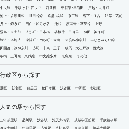
中央線
千駄ヶ谷･四ッ谷
西新宿
東新宿･早稲田
戸越・大井町
池上・多摩川線
世田谷線
経堂･成城
京王線
森下・住吉
浅草・蔵前
押上・錦糸町
目白・雑司が谷
池袋
護国寺・茗荷谷
上野
湯島・東大前
人形町・日本橋
谷根千・日暮里
神田・神保町
駒込・本駒込
東陽町・南砂町・大島
東横線神奈川
みなとみらい線
田園都市線神奈川
赤羽・十条・王子
練馬・大江戸線・西武線
板橋・三田線・東武線
中央線多摩
京急線
その他
行政区から探す
港区
新宿区
目黒区
世田谷区
渋谷区
中野区
杉並区
人気の駅から探す
三軒茶屋駅
品川駅
渋谷駅
池尻大橋駅
成城学園前駅
千歳船橋駅
都立大学駅
中目黒駅
赤坂駅
恵比寿駅
表参道駅
学芸大学駅