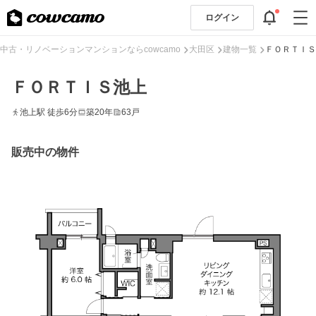
ログイン
中古・リノベーションマンションならcowcamo
大田区
建物一覧
ＦＯＲＴＩＳ
ＦＯＲＴＩＳ池上
池上駅 徒歩6分
築20年
63戸
販売中の物件