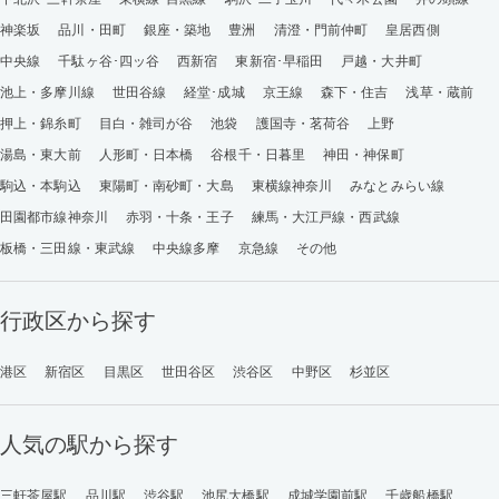
神楽坂
品川・田町
銀座・築地
豊洲
清澄・門前仲町
皇居西側
中央線
千駄ヶ谷･四ッ谷
西新宿
東新宿･早稲田
戸越・大井町
池上・多摩川線
世田谷線
経堂･成城
京王線
森下・住吉
浅草・蔵前
押上・錦糸町
目白・雑司が谷
池袋
護国寺・茗荷谷
上野
湯島・東大前
人形町・日本橋
谷根千・日暮里
神田・神保町
駒込・本駒込
東陽町・南砂町・大島
東横線神奈川
みなとみらい線
田園都市線神奈川
赤羽・十条・王子
練馬・大江戸線・西武線
板橋・三田線・東武線
中央線多摩
京急線
その他
行政区から探す
港区
新宿区
目黒区
世田谷区
渋谷区
中野区
杉並区
人気の駅から探す
三軒茶屋駅
品川駅
渋谷駅
池尻大橋駅
成城学園前駅
千歳船橋駅