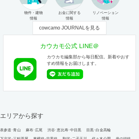
物件・建物
お金に関する
リノベーション
情報
情報
情報
cowcamo JOURNALを見る
カウカモ公式 LINE＠
カウカモ編集部から毎日配信。新着やおす
すめ情報をお届けします。
エリアから探す
表参道･青山
麻布･広尾
渋谷･恵比寿･中目黒
目黒･白金高輪
下北沢･三軒茶屋
東横線･目黒線
駒沢･二子玉川
代々木公園
井の頭線